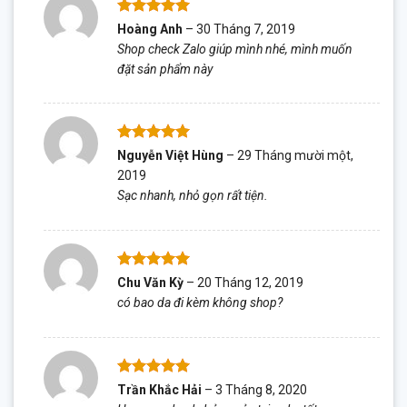
Được xếp
Hoàng Anh
–
30 Tháng 7, 2019
hạng
5
5
Shop check Zalo giúp mình nhé, mình muốn
sao
đặt sản phẩm này
Được xếp
Nguyễn Việt Hùng
–
29 Tháng mười một,
hạng
5
5
2019
sao
Sạc nhanh, nhỏ gọn rất tiện.
Được xếp
Chu Văn Kỳ
–
20 Tháng 12, 2019
hạng
5
5
có bao da đi kèm không shop?
sao
Được xếp
Trần Khắc Hải
–
3 Tháng 8, 2020
hạng
5
5