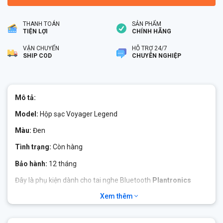
THANH TOÁN
SẢN PHẨM
TIỆN LỢI
CHÍNH HÃNG
VẬN CHUYỂN
HỖ TRỢ 24/7
SHIP COD
CHUYÊN NGHIỆP
Mô tả:
Model:
Hộp sạc Voyager Legend
Màu:
Đen
Tình trạng:
Còn hàng
Bảo hành:
12 tháng
Đây là phụ kiện dành cho tai nghe Bluetooth
Plantronics
Legend
, có khả năng cung cấp pin dự phòng cho tai nghe lên
Xem thêm
tới 16h tiếp theo, chức năng bảo vệ công nghệ cảm ứng,
chống thấm nước cho tai nghe.