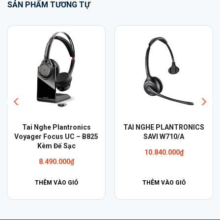
SẢN PHẨM TƯƠNG TỰ
CS
Cáp Plantronics APA-23
Loa Plantronics Calisto
EHS for Alcatel Lucent
3200 USB-A (Kèm Mic)
2.070.000
₫
Liên hệ
THÊM VÀO GIỎ
THÊM VÀO GIỎ