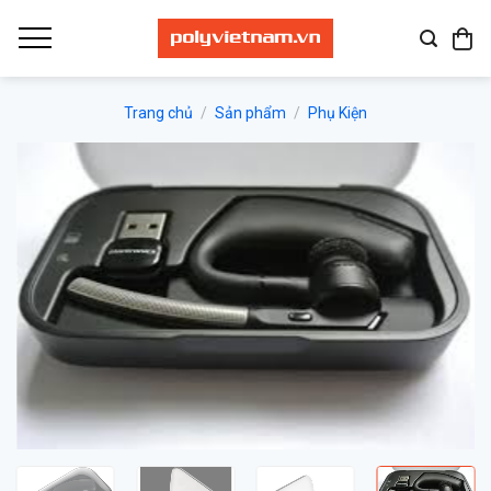
Bỏ
qua
nội
dung
Trang chủ
/
Sản phẩm
/
Phụ Kiện