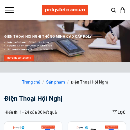
Bỏ
qua
nội
dung
ĐIỆN THOẠI HỘI NGHỊ THÔNG MINH CAO CẤP POLY
Nghe và được nghe với độ rõ nét kinh ngạc
Cộng tác qua âm thanh, video và hơn thế nữa
Sử dụng nền tảng yêu thích của bạn để kết nối
HOTLINE 0914.212.616
Trang chủ
/
Sản phẩm
/
Điện Thoại Hội Nghị
Điện Thoại Hội Nghị
Hiển thị 1–24 của 30 kết quả
LỌC