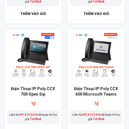
giá
Tốt Nhất
giá
Tốt Nhất
THÊM VÀO GIỎ
THÊM VÀO GIỎ
Điện Thoại IP Poly CCX
Điện Thoại IP Poly CCX
700 Open Sip
600 Microsoft Teams
1
₫
1
₫
Liên hệ
0914 212 616
để được hỗ trợ
Liên hệ
0914 212 616
để được hỗ trợ
giá
Tốt Nhất
giá
Tốt Nhất