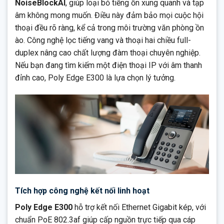
NoiseBlockAI
, giúp loại bỏ tiếng ồn xung quanh và tạp
âm không mong muốn. Điều này đảm bảo mọi cuộc hội
thoại đều rõ ràng, kể cả trong môi trường văn phòng ồn
ào. Công nghệ lọc tiếng vang và thoại hai chiều full-
duplex nâng cao chất lượng đàm thoại chuyên nghiệp.
Nếu bạn đang tìm kiếm một điện thoại IP với âm thanh
đỉnh cao, Poly Edge E300 là lựa chọn lý tưởng.
Tích hợp công nghệ kết nối linh hoạt
Poly Edge E300
hỗ trợ kết nối Ethernet Gigabit kép, với
chuẩn PoE 802.3af giúp cấp nguồn trực tiếp qua cáp