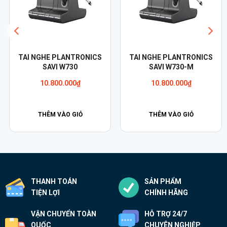
TAI NGHE PLANTRONICS
TAI NGHE PLANTRONICS
SAVI W730
SAVI W730-M
10.800.000
₫
10.800.000
₫
THÊM VÀO GIỎ
THÊM VÀO GIỎ
THANH TOÁN
SẢN PHẨM
TIỆN LỢI
CHÍNH HÃNG
VẬN CHUYỂN TOÀN
HỖ TRỢ 24/7
QUỐC
CHUYÊN NGHIỆP