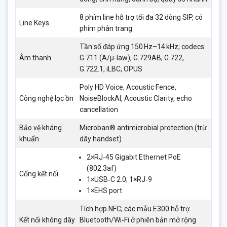
8 phím line hỗ trợ tối đa 32 dòng SIP, có
Line Keys
phím phân trang
Tần số đáp ứng 150 Hz–14 kHz; codecs:
Âm thanh
G.711 (A/μ-law), G.729AB, G.722,
G.722.1, iLBC, OPUS
Poly HD Voice, Acoustic Fence,
Công nghệ lọc ồn
NoiseBlockAI, Acoustic Clarity, echo
cancellation
Bảo vệ kháng
Microban® antimicrobial protection (trừ
khuẩn
dây handset)
2×RJ‑45 Gigabit Ethernet PoE
(802.3af)
Cổng kết nối
1×USB‑C 2.0; 1×RJ‑9
1×EHS port
Tích hợp NFC; các mẫu E300 hỗ trợ
Kết nối không dây
Bluetooth/Wi‑Fi ở phiên bản mở rộng