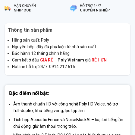
VẬN CHUYỂN
HỖ TRỢ 24/7
SHIP COD
CHUYÊN NGHIỆP
Thông tin sản phẩm
Hãng sản xuất: Poly
Nguyên hộp, đầy đủ phụ kiện từ nhà sản xuất
Bảo hành 12 tháng chính hãng
Cam kết ở đâu
GIÁ RẺ
–
Poly Vietnam
giá
RẺ HƠN
Hotline hỗ trợ 24/7: 0914 212 616
Đặc điểm nổi bật:
Âm thanh chuẩn HD
với công nghệ
Poly HD Voice
, hỗ trợ
full-duplex, khử tiếng vọng, lọc tạp âm.
Tích hợp
Acoustic Fence
và
NoiseBlockAI
– loại bỏ tiếng ồn
chủ động, giữ âm thoại trong trẻo.