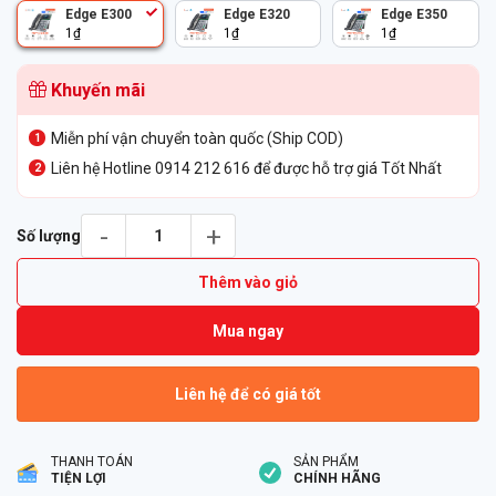
Edge E300
Edge E320
Edge E350
1
₫
1
₫
1
₫
Khuyến mãi
Miễn phí vận chuyển toàn quốc (Ship COD)
Liên hệ Hotline 0914 212 616 để được hỗ trợ giá Tốt Nhất
Điện Thoại IP Poly Edge E300 số lượng
Số lượng
Thêm vào giỏ
Mua ngay
Liên hệ để có giá tốt
THANH TOÁN
SẢN PHẨM
TIỆN LỢI
CHÍNH HÃNG