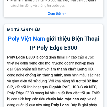
Màn hình màu 3.5 inch
IPS LCD sắc nét, hiển thị trực quan
các phím dòng và thông tin cuộc gọi.
Hỗ trợ tối đa 32 line SIP
, với 8 phím dòng vật lý và phím phân
Xem thêm
trang tiện lợi.
Tích hợp
PoE (Gigabit)
– kết nối và cấp nguồn qua cáp
MÔ TẢ SẢN PHẨM
mạng, tiết kiệm dây và ổ cắm.
Poly Việt Nam
giới thiệu Điện Thoại
Cổng USB-C 2.0
linh hoạt – kết nối tai nghe, bộ nhớ ngoài,
hoặc các thiết bị ngoại vi.
IP Poly Edge E300
Tích hợp NFC
– hỗ trợ đăng nhập nhanh, xác thực thiết bị và
quản lý truy cập dễ dàng.
Poly Edge E300
là dòng điện thoại IP cao cấp được
Bề mặt phủ Microban® kháng khuẩn
– đảm bảo vệ sinh
thiết kế dành riêng cho môi trường doanh nghiệp hiện
trong môi trường dùng chung.
đại. Sản phẩm nổi bật với
âm thanh chất lượng HD
,
công nghệ
chống ồn thông minh
, màn hình màu sắc nét
Hỗ trợ
Poly Lens
và
Zero-Touch Provisioning
– dễ dàng triển
khai, giám sát và quản lý thiết bị từ xa.
và giao diện dễ sử dụng. Với khả năng hỗ trợ tới
32 line
SIP
, kết nối linh hoạt qua
Gigabit PoE, USB-C và NFC
,
Tuân thủ các tiêu chuẩn bảo mật:
TLS, SRTP, 802.1X,
Poly Edge E300 mang lại hiệu suất làm việc tối ưu. Thiết
HTTPS provisioning, signed firmware
.
bị còn tích hợp các tiêu chuẩn
bảo mật cao cấp
và dễ
Thiết kế tiện dụng, có thể điều chỉnh góc đặt hoặc treo tường
dàng quản lý qua nền tảng
Poly Lens
. Đây là giải pháp
linh hoạt.