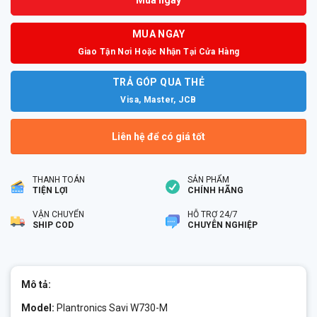
MUA NGAY
Giao Tận Nơi Hoặc Nhận Tại Cửa Hàng
TRẢ GÓP QUA THẺ
Visa, Master, JCB
Liên hệ để có giá tốt
THANH TOÁN
SẢN PHẨM
TIỆN LỢI
CHÍNH HÃNG
VẬN CHUYỂN
HỖ TRỢ 24/7
SHIP COD
CHUYÊN NGHIỆP
Mô tả:
Model:
Plantronics Savi W730-M