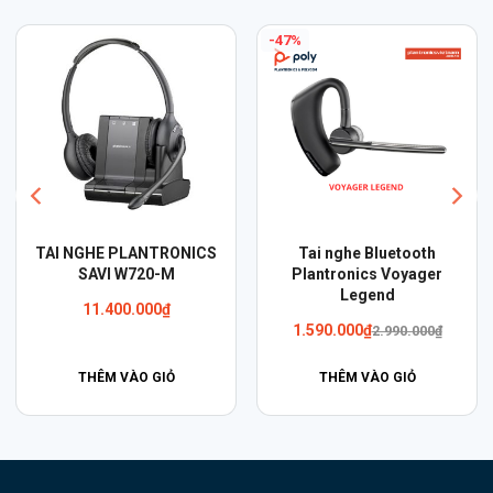
7%
Tai nghe Bluetooth
Cáp Plantronics HIC-10
Pla
Plantronics Voyager
CE2001
Legend
1.200.000
₫
Giá
Giá
1.590.000
₫
2.990.000
₫
gốc
hiện
là:
tại
THÊM VÀO GIỎ
THÊM VÀO GIỎ
2.990.000₫.
là:
1.590.000₫.