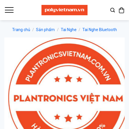
Bỏ
qua
nội
dung
Trang chủ
/
Sản phẩm
/
Tai Nghe
/
Tai Nghe Bluetooth