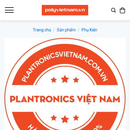
Bỏ
qua
nội
dung
Trang chủ
/
Sản phẩm
/
Phụ Kiện