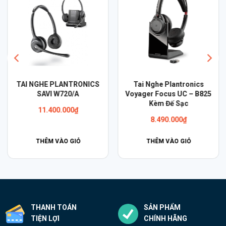
TAI NGHE PLANTRONICS
Tai Nghe Plantronics
SAVI W720/A
Voyager Focus UC – B825
Kèm Đế Sạc
11.400.000
₫
8.490.000
₫
THÊM VÀO GIỎ
THÊM VÀO GIỎ
THANH TOÁN
SẢN PHẨM
TIỆN LỢI
CHÍNH HÃNG