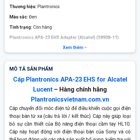
Thương hiệu:
Plantronics
Màu sắc:
Đen
Tình trạng:
Còn hàng
Plantronics APA-23 EHS Adapter (Alcatel) (38908-11)
Xem thêm
Cáp chuyển đổi móc điện tử để điều khiển cuộc gọi điện thoại
bàn từ xa (câu trả lời / kết thúc). Cáp này giúp loại bỏ sự cần
thiết của Bộ nâng điện thoại cầm tay HL10. Cáp này hoạt động
MÔ TẢ SẢN PHẨM
với điện thoại bàn của Sony và có thể hoạt động với các nhà
sản xuất bổ sung, kiểm tra với Bộ cấu hình sản phẩm của
Cáp Plantronics APA-23 EHS for Alcatel
chúng tôi để biết thêm thông tin.
Lucent
– Hàng chính hãng
Plantronicsvietnam.com.vn
Cáp chuyển đổi móc điện tử để điều khiển cuộc gọi điện
thoại bàn từ xa (câu trả lời / kết thúc). Cáp này giúp loại
bỏ sự cần thiết của Bộ nâng điện thoại cầm tay HL10.
Cáp này hoạt động với điện thoại bàn của Sony và có
thể hoạt động với các nhà sản xuất bổ sung, kiểm tra với