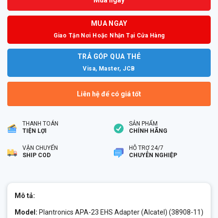
Mua ngay
MUA NGAY
Giao Tận Nơi Hoặc Nhận Tại Cửa Hàng
TRẢ GÓP QUA THẺ
Visa, Master, JCB
Liên hệ để có giá tốt
THANH TOÁN
SẢN PHẨM
TIỆN LỢI
CHÍNH HÃNG
VẬN CHUYỂN
HỖ TRỢ 24/7
SHIP COD
CHUYÊN NGHIỆP
Mô tả:
Model:
Plantronics APA-23 EHS Adapter (Alcatel) (38908-11)