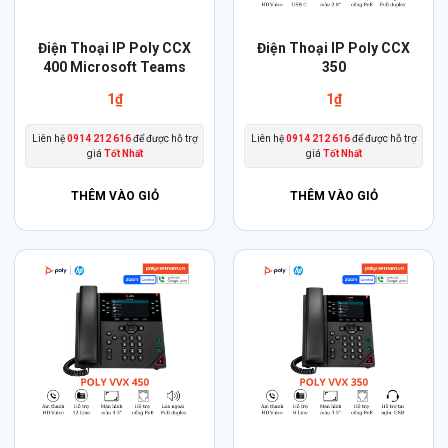
Điện Thoại IP Poly CCX
Điện Thoại IP Poly CCX
400 Microsoft Teams
350
1
₫
1
₫
Liên hệ
0914 212 616
để được hỗ trợ
Liên hệ
0914 212 616
để được hỗ trợ
giá
Tốt Nhất
giá
Tốt Nhất
THÊM VÀO GIỎ
THÊM VÀO GIỎ