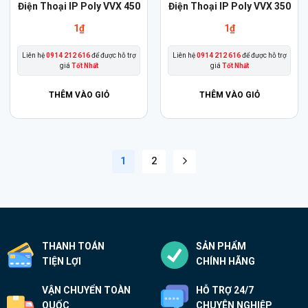
Điện Thoại IP Poly VVX 450
Điện Thoại IP Poly VVX 350
1
₫
1
₫
Liên hệ
0914 212 616
để được hỗ trợ
Liên hệ
0914 212 616
để được hỗ trợ
giá
Tốt Nhất
giá
Tốt Nhất
THÊM VÀO GIỎ
THÊM VÀO GIỎ
1
2
THANH TOÁN
SẢN PHẨM
TIỆN LỢI
CHÍNH HÃNG
VẬN CHUYỂN TOÀN
HỖ TRỢ 24/7
QUỐC
CHUYÊN NGHIỆP