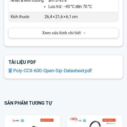
Nhiệt & Môi trường
ẩm 5‑95%
Lưu trữ: −40 °C đến 70 °C
Kích thước
26,4 × 21,6 × 6,1 cm
Xem cấu hình chi tiết
TÀI LIỆU PDF
Poly-CCX-600-Open-Sip-Datasheet.pdf
SẢN PHẨM TƯƠNG TỰ
-7%