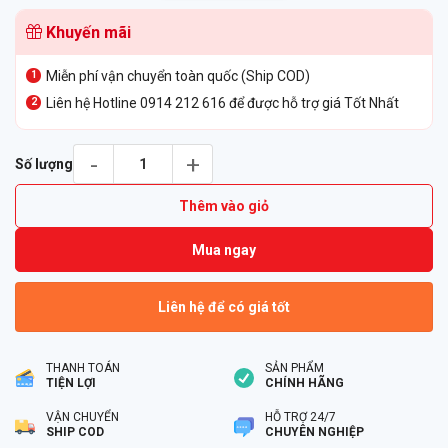
Khuyến mãi
Miễn phí vận chuyển toàn quốc (Ship COD)
Liên hệ Hotline 0914 212 616 để được hỗ trợ giá Tốt Nhất
Điện Thoại IP Poly CCX 600 Open Sip số lượng
Số lượng
Thêm vào giỏ
Mua ngay
Liên hệ để có giá tốt
THANH TOÁN
SẢN PHẨM
TIỆN LỢI
CHÍNH HÃNG
VẬN CHUYỂN
HỖ TRỢ 24/7
SHIP COD
CHUYÊN NGHIỆP