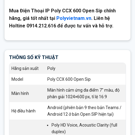
Mua Điện Thoại IP Poly CCX 600 Open Sip chính
hãng, giá tốt nhất tại
Polyvietnam.vn
. Liên hệ
Holtine 0914.212.616 để được tư vấn và hỗ trợ.
THÔNG SỐ KỸ THUẬT
Hãng sản xuất
Poly
Model
Poly CCX 600 Open Sip
Màn hình cảm ứng đa điểm 7″ màu, độ
Màn hình
phân giải 1024×600 px, tỉ lệ 16:9
Android (phiên bản 9 theo bản Teams /
Hệ điều hành
Android 12 ở bản Open SIP hiện tại)
Poly HD Voice, Acoustic Clarity (full
duplex)