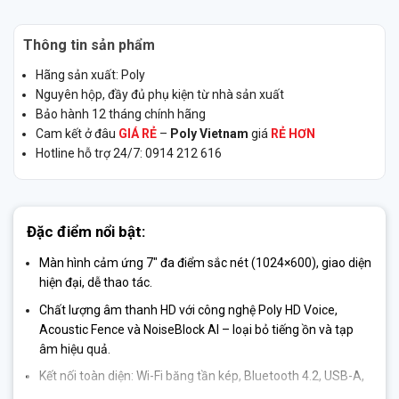
Thông tin sản phẩm
Hãng sản xuất: Poly
Nguyên hộp, đầy đủ phụ kiện từ nhà sản xuất
Bảo hành 12 tháng chính hãng
Cam kết ở đâu
GIÁ RẺ
–
Poly Vietnam
giá
RẺ HƠN
Hotline hỗ trợ 24/7: 0914 212 616
Đặc điểm nổi bật:
Màn hình cảm ứng 7″ đa điểm
sắc nét (1024×600), giao diện
hiện đại, dễ thao tác.
Chất lượng âm thanh HD
với công nghệ Poly HD Voice,
Acoustic Fence và NoiseBlock AI – loại bỏ tiếng ồn và tạp
âm hiệu quả.
Kết nối toàn diện
: Wi-Fi băng tần kép, Bluetooth 4.2, USB-A,
USB-C, PoE, RJ9 – dễ dàng kết nối với mọi thiết bị ngoại vi.