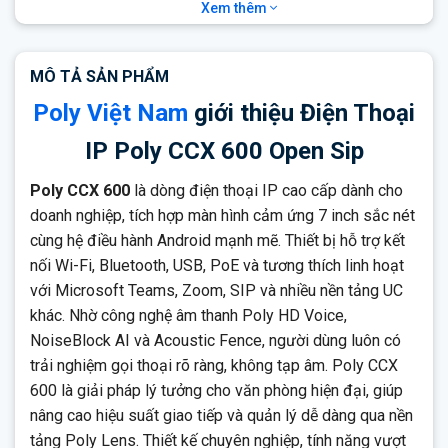
Xem thêm
Hỗ trợ tối đa 24 line SIP
– đáp ứng nhu cầu liên lạc phức tạp
cho doanh nghiệp vừa và lớn.
MÔ TẢ SẢN PHẨM
Tương thích đa nền tảng
: hỗ trợ Microsoft Teams (chứng
nhận chính thức), Zoom, RingCentral, 3CX và các hệ thống
Poly Việt Nam
giới thiệu Điện Thoại
UC khác.
IP Poly CCX 600 Open Sip
Bảo mật cao
: hỗ trợ mã hóa SRTP, xác thực 802.1X,
provisioning bảo mật qua HTTPS.
Poly CCX 600
là dòng điện thoại IP cao cấp dành cho
Quản lý từ xa dễ dàng
qua Poly Lens, Zero Touch
doanh nghiệp, tích hợp màn hình cảm ứng 7 inch sắc nét
Provisioning, hoặc giao diện web trực tiếp.
cùng hệ điều hành Android mạnh mẽ. Thiết bị hỗ trợ kết
Thiết kế hiện đại, chuyên nghiệp
với đế điều chỉnh góc
nối Wi-Fi, Bluetooth, USB, PoE và tương thích linh hoạt
nghiêng linh hoạt và quản lý dây gọn gàng.
với Microsoft Teams, Zoom, SIP và nhiều nền tảng UC
khác. Nhờ công nghệ âm thanh Poly HD Voice,
NoiseBlock AI và Acoustic Fence, người dùng luôn có
trải nghiệm gọi thoại rõ ràng, không tạp âm. Poly CCX
600 là giải pháp lý tưởng cho văn phòng hiện đại, giúp
nâng cao hiệu suất giao tiếp và quản lý dễ dàng qua nền
tảng Poly Lens. Thiết kế chuyên nghiệp, tính năng vượt