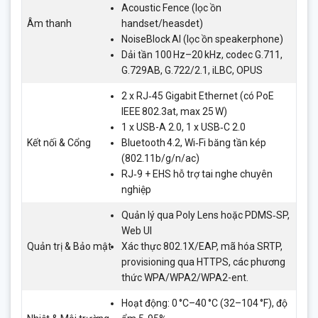
Acoustic Fence (lọc ồn
Âm thanh
handset/heasdet)
NoiseBlock AI (lọc ồn speakerphone)
Dải tần 100 Hz–20 kHz, codec G.711,
G.729AB, G.722/2.1, iLBC, OPUS
2 x RJ‑45 Gigabit Ethernet (có PoE
IEEE 802.3at, max 25 W)
1 x USB-A 2.0, 1 x USB‑C 2.0
Kết nối & Cổng
Bluetooth 4.2, Wi‑Fi băng tần kép
(802.11b/g/n/ac)
RJ‑9 + EHS hỗ trợ tai nghe chuyên
nghiệp
Quản lý qua Poly Lens hoặc PDMS‑SP,
Web UI
Quản trị & Bảo mật
Xác thực 802.1X/EAP, mã hóa SRTP,
provisioning qua HTTPS, các phương
thức WPA/WPA2/WPA2-ent.
Hoạt động: 0 °C–40 °C (32–104 °F), độ