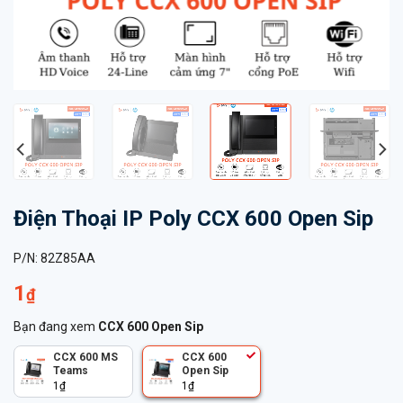
Điện Thoại IP Poly CCX 600 Open Sip
P/N:
82Z85AA
1
₫
Bạn đang xem
CCX 600 Open Sip
CCX 600 MS
CCX 600
Teams
Open Sip
1
₫
1
₫