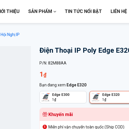
IỚI THIỆU
SẢN PHẨM
TIN TỨC NỔI BẬT
LIÊN HỆ
 Hội Nghị IP
Điện Thoại IP Poly Edge E32
P/N:
82M88AA
1
₫
Bạn đang xem
Edge E320
Edge E300
Edge E320
1
₫
1
₫
Khuyến mãi
Miễn phí vận chuyển toàn quốc (Ship COD)