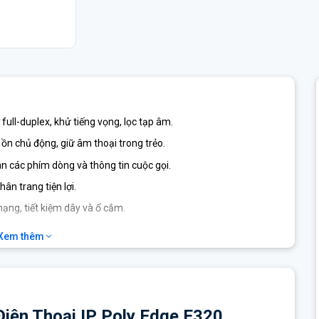
ợ full-duplex, khử tiếng vọng, lọc tạp âm.
g ồn chủ động, giữ âm thoại trong trẻo.
an các phím dòng và thông tin cuộc gọi.
hân trang tiện lợi.
ạng, tiết kiệm dây và ổ cắm.
, hoặc các thiết bị ngoại vi.
Xem thêm
c thực thiết bị và quản lý truy cập dễ dàng.
 trong môi trường dùng chung.
iển khai, giám sát và quản lý thiết bị từ xa.
 Điện Thoại IP Poly Edge E320
TTPS provisioning, signed firmware
.