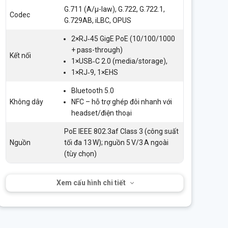
G.711 (A/μ-law), G.722, G.722.1,
Codec
G.729AB, iLBC, OPUS
2×RJ‑45 GigE PoE (10/100/1000
+ pass-through)
Kết nối
1×USB‑C 2.0 (media/storage),
1×RJ‑9, 1×EHS
Bluetooth 5.0
Không dây
NFC – hỗ trợ ghép đôi nhanh với
headset/điện thoại
PoE IEEE 802.3af Class 3 (công suất
Nguồn
tối đa 13 W); nguồn 5 V/3 A ngoài
(tùy chọn)
Xem cấu hình chi tiết