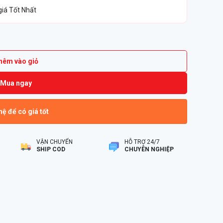
giá Tốt Nhất
hêm vào giỏ
Mua ngay
hệ để có giá tốt
VẬN CHUYỂN
HỖ TRỢ 24/7
SHIP COD
CHUYÊN NGHIỆP