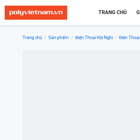
Bỏ
qua
TRANG CHỦ
G
nội
dung
Trang chủ
/
Sản phẩm
/
Điện Thoại Hội Nghị
/
Điện Thoại