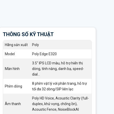
THÔNG SỐ KỸ THUẬT
Hãng sản xuất
Poly
Model
Poly Edge E320
3.5″ IPS LCD màu, hỗ trợ hiển thị
Màn hình
dòng, tính năng, danh bạ, speed-
dial…
8 phím vật lý với phân trang, hỗ trợ
Phím dòng
tối đa 32 dòng/SIP liên lạc
Poly HD Voice, Acoustic Clarity (full-
Âm thanh
duplex, khử vọng, chống ồn),
Acoustic Fence, NoiseBlockAI