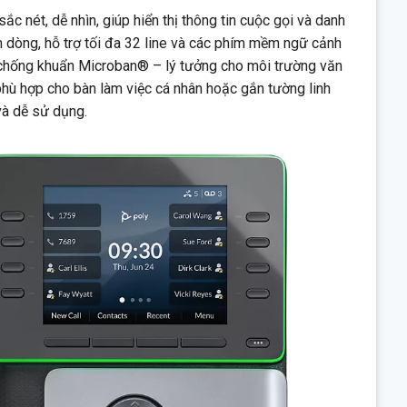
c nét, dễ nhìn, giúp hiển thị thông tin cuộc gọi và danh
ím dòng, hỗ trợ tối đa 32 line và các phím mềm ngữ cảnh
p chống khuẩn Microban® – lý tưởng cho môi trường văn
phù hợp cho bàn làm việc cá nhân hoặc gắn tường linh
 và dễ sử dụng.