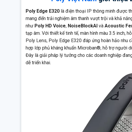
Thiết kế tiện dụng, có thể điều chỉnh góc đặt hoặc treo t
Poly Edge E320
là điện thoại IP thông minh được th
mang đến trải nghiệm âm thanh vượt trội và khả năng 
như
Poly HD Voice
,
NoiseBlockAI
và
Acoustic Fe
tạp âm. Với thiết kế tinh tế, màn hình màu 3.5 inch, 
Poly Lens, Poly Edge E320 đáp ứng hoàn hảo nhu cầu
hợp lớp phủ kháng khuẩn Microban®, hỗ trợ người 
Đây là giải pháp lý tưởng cho các doanh nghiệp đang
dễ triển khai.