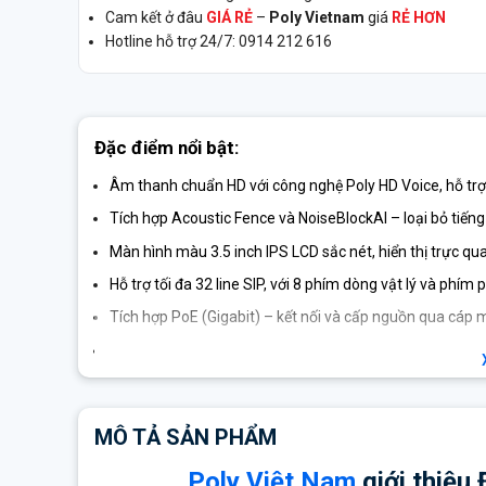
Cam kết ở đâu
GIÁ RẺ
–
Poly Vietnam
giá
RẺ HƠN
Hotline hỗ trợ 24/7: 0914 212 616
Đặc điểm nổi bật:
Âm thanh chuẩn HD
với công nghệ
Poly HD Voice
, hỗ tr
Tích hợp
Acoustic Fence
và
NoiseBlockAI
– loại bỏ tiến
Màn hình màu 3.5 inch
IPS LCD sắc nét, hiển thị trực qu
Hỗ trợ tối đa 32 line SIP
, với 8 phím dòng vật lý và phím p
Tích hợp
PoE (Gigabit)
– kết nối và cấp nguồn qua cáp m
Cổng USB-C 2.0
linh hoạt – kết nối tai nghe, bộ nhớ ngoài
Tích hợp NFC, Bluetooth 5.0
– hỗ trợ đăng nhập nhanh, xá
Bề mặt phủ Microban® kháng khuẩn
– đảm bảo vệ sinh
MÔ TẢ SẢN PHẨM
Hỗ trợ
Poly Lens
và
Zero-Touch Provisioning
– dễ dàng tr
Poly Việt Nam
giới thiệu
Tuân thủ các tiêu chuẩn bảo mật:
TLS, SRTP, 802.1X, H