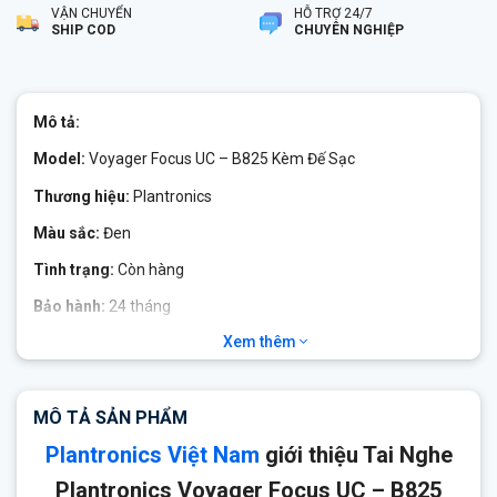
VẬN CHUYỂN
HỖ TRỢ 24/7
SHIP COD
CHUYÊN NGHIỆP
Mô tả:
Model:
Voyager Focus UC – B825 Kèm Đế Sạc
Thương hiệu:
Plantronics
Màu sắc:
Đen
Tình trạng:
Còn hàng
Bảo hành:
24 tháng
Xem thêm
Voyager Focus UC – B825 Kèm Đế Sạc
Kết nối đa thiết bị
Thông báo tắt tiếng động
MÔ TẢ SẢN PHẨM
Đế sạc máy tính để bàn
Plantronics Việt Nam
giới thiệu Tai Nghe
Thoải mái headband
Plantronics Voyager Focus UC – B825