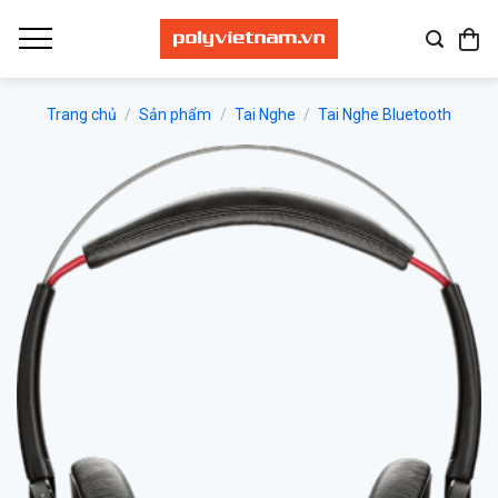
Bỏ
qua
nội
dung
Trang chủ
/
Sản phẩm
/
Tai Nghe
/
Tai Nghe Bluetooth