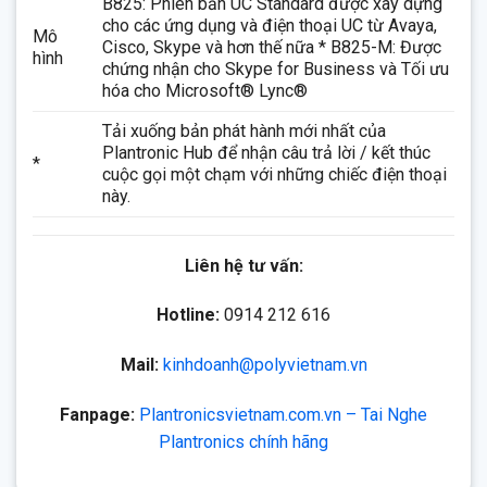
B825: Phiên bản UC Standard được xây dựng
cho các ứng dụng và điện thoại UC từ Avaya,
Mô
Cisco, Skype và hơn thế nữa * B825-M: Được
hình
chứng nhận cho Skype for Business và Tối ưu
hóa cho Microsoft® Lync®
Tải xuống bản phát hành mới nhất của
Plantronic Hub để nhận câu trả lời / kết thúc
*
cuộc gọi một chạm với những chiếc điện thoại
này.
Liên hệ tư vấn:
Hotline:
0914 212 616
Mail:
kinhdoanh@polyvietnam.vn
Fanpage:
Plantronicsvietnam.com.vn – Tai Nghe
Plantronics chính hãng