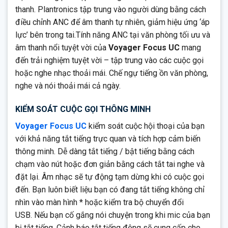
thanh. Plantronics tập trung vào người dùng bằng cách
điều chỉnh ANC để âm thanh tự nhiên, giảm hiệu ứng ‘áp
lực’ bên trong tai.Tính năng ANC tại văn phòng tối ưu và
âm thanh nổi tuyệt vời của
Voyager Focus UC
mang
đến trải nghiệm tuyệt vời – tập trung vào các cuộc gọi
hoặc nghe nhạc thoải mái. Chế ngự tiếng ồn văn phòng,
nghe và nói thoải mái cả ngày.
KIỂM SOÁT CUỘC GỌI THÔNG MINH
Voyager Focus UC
kiểm soát cuộc hội thoại của bạn
với khả năng tắt tiếng trực quan và tích hợp cảm biến
thông minh. Dễ dàng tắt tiếng / bật tiếng bằng cách
chạm vào nút hoặc đơn giản bằng cách tắt tai nghe và
đặt lại. Âm nhạc sẽ tự động tạm dừng khi có cuộc gọi
đến. Bạn luôn biết liệu bạn có đang tắt tiếng không chỉ
nhìn vào màn hình * hoặc kiểm tra bộ chuyển đổi
USB. Nếu bạn cố gắng nói chuyện trong khi mic của bạn
bị tắt tiếng, Cảnh báo tắt tiếng động sẽ cung cấp cho