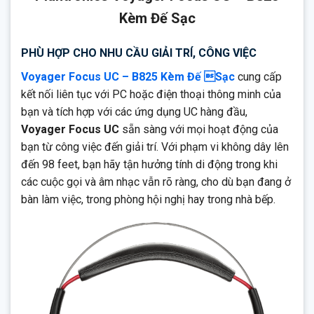
Khử tiếng ồn chủ động
Kèm Đế Sạc
Chất lượng âm thanh vượt trội
PHÙ HỢP CHO NHU CẦU GIẢI TRÍ, CÔNG VIỆC
Điều khiển thích ứng
Công nghệ cảm biến thông minh
Voyager Focus UC – B825 Kèm Đế Sạc
cung cấp
kết nối liên tục với PC hoặc điện thoại thông minh của
Bluetooth loại 1 với sức mạnh thích ứng
bạn và tích hợp với các ứng dụng UC hàng đầu,
Bộ chuyển đổi USB Bluetooth
Voyager Focus UC
sẵn sàng với mọi hoạt động của
Open Mic/Tắt tiếng
bạn từ công việc đến giải trí. Với phạm vi không dây lên
Đèn báo trực tuyến
đến 98 feet, bạn hãy tận hưởng tính di động trong khi
các cuộc gọi và âm nhạc vẫn rõ ràng, cho dù bạn đang ở
Giữ sự tập trung vào cuộc trò chuyện của bạn với tính năng
khử tiếng ồn và âm thanh nổi của tai nghe Bluetooth
bàn làm việc, trong phòng hội nghị hay trong nhà bếp.
PlantICS Voyager Focus UC Stereo.