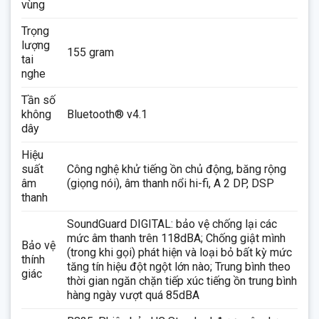
vùng
Trọng
lượng
155 gram
tai
nghe
Tần số
không
Bluetooth® v4.1
dây
Hiệu
suất
Công nghệ khử tiếng ồn chủ động, băng rộng
âm
(giọng nói), âm thanh nổi hi-fi, A 2 DP, DSP
thanh
SoundGuard DIGITAL: bảo vệ chống lại các
mức âm thanh trên 118dBA; Chống giật mình
Bảo vệ
(trong khi gọi) phát hiện và loại bỏ bất kỳ mức
thính
tăng tín hiệu đột ngột lớn nào; Trung bình theo
giác
thời gian ngăn chặn tiếp xúc tiếng ồn trung bình
hàng ngày vượt quá 85dBA