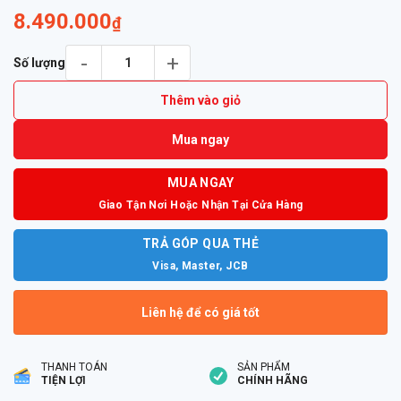
8.490.000
₫
Tai Nghe Plantronics Voyager Focus UC - B825 Kèm Đế Sạc số
Số lượng
Thêm vào giỏ
Mua ngay
MUA NGAY
Giao Tận Nơi Hoặc Nhận Tại Cửa Hàng
TRẢ GÓP QUA THẺ
Visa, Master, JCB
Liên hệ để có giá tốt
THANH TOÁN
SẢN PHẨM
TIỆN LỢI
CHÍNH HÃNG