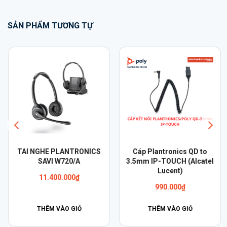
SẢN PHẨM TƯƠNG TỰ
TAI NGHE PLANTRONICS
Cáp Plantronics QD to
SAVI W720/A
3.5mm IP-TOUCH (Alcatel
Lucent)
11.400.000
₫
990.000
₫
THÊM VÀO GIỎ
THÊM VÀO GIỎ