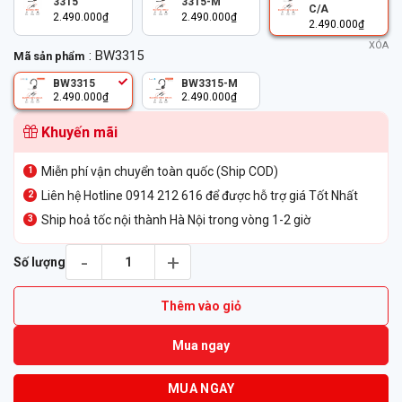
3315
3315-M
C/A
2.490.000
₫
2.490.000
₫
2.490.000
₫
XÓA
: BW3315
Mã sản phẩm
BW3315
BW3315-M
2.490.000
₫
2.490.000
₫
Khuyến mãi
Miễn phí vận chuyển toàn quốc (Ship COD)
Liên hệ Hotline 0914 212 616 để được hỗ trợ giá Tốt Nhất
Ship hoả tốc nội thành Hà Nội trong vòng 1-2 giờ
Tai nghe Poly BlackWire 3315 USB-C/A Adapter số lượng
Số lượng
Thêm vào giỏ
Mua ngay
MUA NGAY