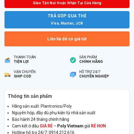
Giao Tận Nơi Hoặc Nhận Tại Cửa Hàng
TRẢ GÓP QUA THẺ
Visa, Master, JCB
Liên hệ để có giá tốt
THANH TOÁN
SẢN PHẨM
TIỆN LỢI
CHÍNH HÃNG
VẬN CHUYỂN
HỖ TRỢ 24/7
SHIP COD
CHUYÊN NGHIỆP
Thông tin sản phẩm
Hãng sản xuất: Plantronics/Poly
Nguyên hộp, đầy đủ phụ kiện từ nhà sản xuất
Bảo hành 24 tháng chính hãng
Cam kết ở đâu
GIÁ RẺ
–
Poly Vietnam
giá
RẺ HƠN
Hotline hỗ trợ 24/7: 0914 212 616