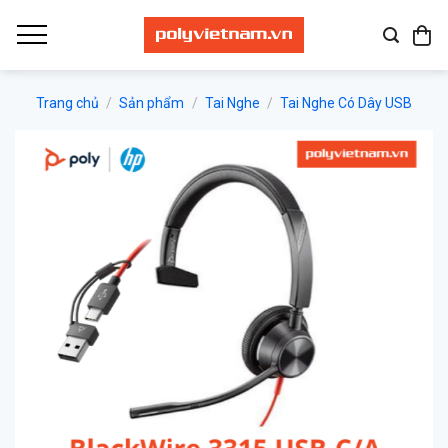
Bỏ
qua
nội
dung
Trang chủ
/
Sản phẩm
/
Tai Nghe
/
Tai Nghe Có Dây USB