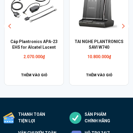
S
Tai nghe Plantronics Savi
Cáp Plantronics APV-66
W710-M
(AVAYA) Electronic Hook
Switch
10.840.000
₫
2.070.000
₫
THÊM VÀO GIỎ
THÊM VÀO GIỎ
THANH TOÁN
SẢN PHẨM
TIỆN LỢI
CHÍNH HÃNG