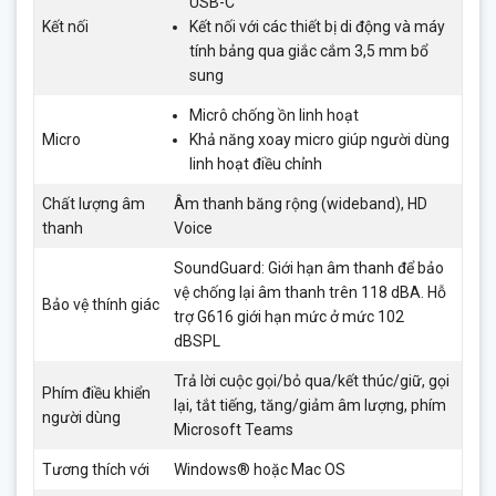
USB-C
Kết nối
Kết nối với các thiết bị di động và máy
tính bảng qua giắc cắm 3,5 mm bổ
sung
Micrô chống ồn linh hoạt
Micro
Khả năng xoay micro giúp người dùng
linh hoạt điều chỉnh
Chất lượng âm
Âm thanh băng rộng (wideband), HD
thanh
Voice
SoundGuard: Giới hạn âm thanh để bảo
vệ chống lại âm thanh trên 118 dBA. Hỗ
Bảo vệ thính giác
trợ G616 giới hạn mức ở mức 102
dBSPL
Trả lời cuộc gọi/bỏ qua/kết thúc/giữ, gọi
Phím điều khiển
lại, tắt tiếng, tăng/giảm âm lượng, phím
người dùng
Microsoft Teams
Tương thích với
Windows® hoặc Mac OS