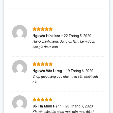
Được xếp
Nguyễn Hữu Đức
–
22 Tháng 5, 2020
hạng
5
5
Hàng chính hãng. dùng ok lắm. kèm dock
sao
sạc giá đc rẻ hơn
Được xếp
Nguyễn Văn Hưng
–
19 Tháng 6, 2020
hạng
5
5
Shop giao hàng cực nhanh. tư vấn nhiệt tình.
sao
ok!
Được xếp
Đỗ Thị Minh Hạnh
–
28 Tháng 7, 2020
hạng
5
5
Khuyên các bác chưa mua nên mua đủ bộ