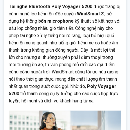
Tai nghe Bluetooth Poly Voyager 5200
được trang bị
công nghệ lọc tiếng ồn độc quyền
WindSmart®
, sử
dụng hệ thống
bốn microphone
kỹ thuật số kết hợp với
sáu lớp chống nhiễu gió tiên tiến. Công nghệ này cho
phép tai nghe xử lý tiếng nói rõ ràng, loại bỏ hiệu quả
tiếng ồn xung quanh như tiếng gió, tiếng xe cộ hoặc âm
thanh trong không gian đông người. Đây là một lợi thế
lớn cho những ai thường xuyên phải đàm thoại trong
môi trường ồn ào, từ văn phòng mở đến các địa điểm
công cộng ngoài trời. WindSmart cũng tối ưu hóa giọng
nói theo thời gian thực, mang đến chất lượng âm thanh
nhất quán trong suốt cuộc gọi. Nhờ đó,
Poly Voyager
5200
trở thành công cụ lý tưởng cho các cuộc họp trực
tuyến, hội nghị và dịch vụ khách hàng từ xa.