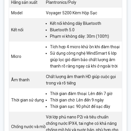
Hãng sản xuất
Plantronics/Poly
Model
Voyager 5200 Kèm Hộp Sạc
Kết nối không dây Bluetooth
Kết nối
Bluetooth 5.0
Phạm vi không dây: 30m (100ft)
Tích hợp 4 micro khử ồn khi đàm thoại
Sử dụng công nghệ WindSmart 6 lớp
Micro
giúp lọc gió đảm bảo chất lượng âm
thanh rõ ràng ngay cả khi ở ngoài trời
Chất lượng âm thanh HD giúp cuộc gọi
Âm thanh
trong và rõ tiếng
Thời gian đàm thoại: Lên đến 7 giờ
Thời gian sử dụng
Thời gian chờ: Lên đến 9 ngày
Thời gian sạc: 90 phút để sạc đầy
Với lớp phủ nano P2i và tiêu chuẩn
chống nước IPX4, tai nghe có khả năng
Chống nước và mồ
chống mồ hôi và nước bắn, phù hợp cho