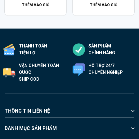
1.590.000₫.
THÊM VÀO GIỎ
THÊM VÀO GIỎ
THANH TOÁN
SẢN PHẨM
TIỆN LỢI
CHÍNH HÃNG
VẬN CHUYỂN TOÀN
HỖ TRỢ 24/7
QUỐC
CHUYÊN NGHIỆP
SHIP COD
THÔNG TIN LIÊN HỆ
DANH MỤC SẢN PHẨM