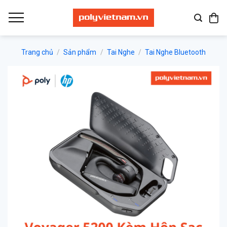
Bỏ
qua
nội
dung
Trang chủ
/
Sản phẩm
/
Tai Nghe
/
Tai Nghe Bluetooth