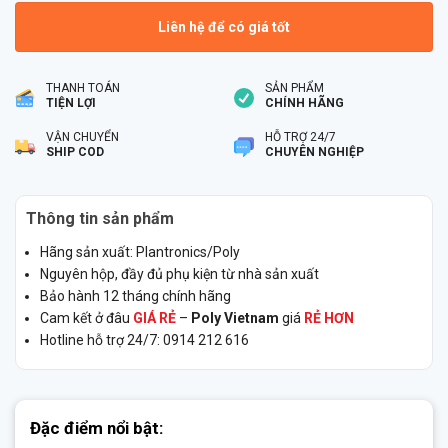
Liên hệ để có giá tốt
THANH TOÁN
SẢN PHẨM
TIỆN LỢI
CHÍNH HÃNG
VẬN CHUYỂN
HỖ TRỢ 24/7
SHIP COD
CHUYÊN NGHIỆP
Thông tin sản phẩm
Hãng sản xuất: Plantronics/Poly
Nguyên hộp, đầy đủ phụ kiện từ nhà sản xuất
Bảo hành 12 tháng chính hãng
Cam kết ở đâu
GIÁ RẺ
–
Poly Vietnam
giá
RẺ HƠN
Hotline hỗ trợ 24/7: 0914 212 616
Đặc điểm nổi bật: