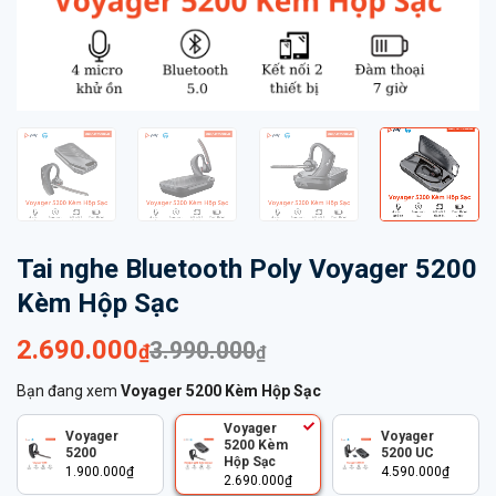
Tai nghe Bluetooth Poly Voyager 5200
Kèm Hộp Sạc
Giá
Giá
2.690.000
3.990.000
₫
₫
gốc
hiện
Bạn đang xem
Voyager 5200 Kèm Hộp Sạc
là:
tại
Voyager
3.990.000₫.
là:
Voyager
Voyager
5200 Kèm
5200
5200 UC
Hộp Sạc
2.690.000₫.
1.900.000
₫
4.590.000
₫
2.690.000
₫