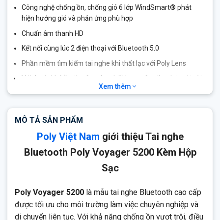
Công nghệ chống ồn, chống gió 6 lớp WindSmart® phát
hiện hướng gió và phản ứng phù hợp
Chuẩn âm thanh HD
Kết nối cùng lúc 2 điện thoại với Bluetooth 5.0
Phần mềm tìm kiếm tai nghe khi thất lạc với Poly Lens
Với 4 mic khử ồn thu âm cho chất lượng âm thanh tuyệt vời
Xem thêm
nhất
Cảm biến thông minh (Smart Sensor) giúp tự động phát
hiện khi tai nghe được đeo hoặc tháo ra, cho phép trả lời
MÔ TẢ SẢN PHẨM
cuộc gọi, phát/tạm dừng nhạc và tắt/mở micro một cách tự
Poly Việt Nam
giới thiệu Tai nghe
động
Bluetooth Poly Voyager 5200 Kèm Hộp
Ra lệnh bằng giọng “Answer” hay “Ignore” nói khi muốn đàm
thoại hay từ chối cuộc gọi
Sạc
Phạm vi hoạt động cao nhất so với các loại Bluetooth hiện
nay 30 m
Poly Voyager 5200
là mẫu tai nghe Bluetooth cao cấp
Lớp phủ nano P2i và tiêu chuẩn chống nước IPX4 giúp tai
được tối ưu cho môi trường làm việc chuyên nghiệp và
nghe có khả năng chống mồ hôi và nước bắn
di chuyển liên tục. Với khả năng chống ồn vượt trội, điều