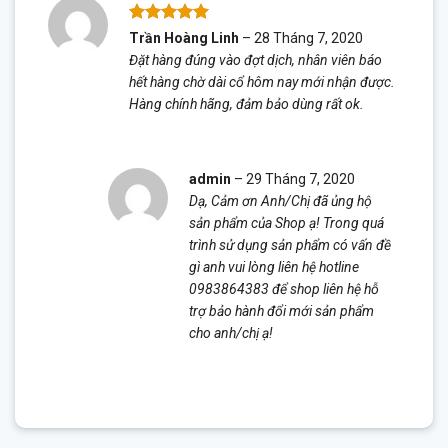
Được xếp
Trần Hoàng Linh
–
28 Tháng 7, 2020
hạng
5
5
Đặt hàng đúng vào đợt dịch, nhân viên báo
sao
hết hàng chờ dài cổ hôm nay mới nhận được.
Hàng chính hãng, đảm bảo dùng rất ok.
admin
–
29 Tháng 7, 2020
Dạ, Cảm ơn Anh/Chị đã ủng hộ
sản phẩm của Shop ạ! Trong quá
trình sử dụng sản phẩm có vấn đề
gì anh vui lòng liên hệ hotline
0983864383 để shop liên hệ hỗ
trợ bảo hành đổi mới sản phẩm
cho anh/chị ạ!