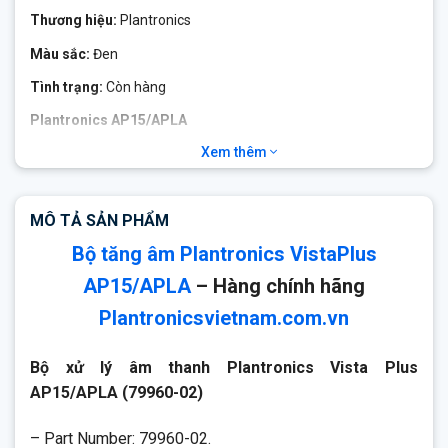
Thương hiệu:
Plantronics
Màu sắc:
Đen
Tình trạng:
Còn hàng
Plantronics AP15/APLA
Xem thêm
Bộ xử lý âm thanh Plantronic VistaPlus AP15 được thiết kế
cho các chuyên gia văn phòng, những người cần sử dụng tai
nghe có dây với điện thoại bàn và PC. Nó có tính năng nén đa
MÔ TẢ SẢN PHẨM
tần số được hỗ trợ bởi AudioIQ DSP, và các thuật toán giảm
tiếng ồn và tiếng vang được thiết kế cho các trung tâm liên lạc
Bộ tăng âm Plantronics VistaPlus
đòi hỏi độ rõ âm thanh cao.
AP15/APLA
– Hàng chính hãng
Plantronicsvietnam.com.vn
Bộ xử lý âm thanh Plantronics Vista Plus
AP15/APLA (79960-02)
– Part Number: 79960-02.