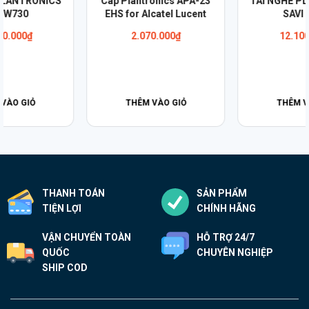
3
TAI NGHE PLANTRONICS
Loa Bluetooth Plantronic
t
SAVI W745
Calisto 5300 USB-A/USB-
12.100.000
₫
Liên hệ
THÊM VÀO GIỎ
THÊM VÀO GIỎ
THANH TOÁN
SẢN PHẨM
TIỆN LỢI
CHÍNH HÃNG
VẬN CHUYỂN TOÀN
HỖ TRỢ 24/7
QUỐC
CHUYÊN NGHIỆP
SHIP COD