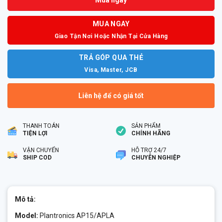
MUA NGAY
Giao Tận Nơi Hoặc Nhận Tại Cửa Hàng
TRẢ GÓP QUA THẺ
Visa, Master, JCB
Liên hệ để có giá tốt
THANH TOÁN
SẢN PHẨM
TIỆN LỢI
CHÍNH HÃNG
VẬN CHUYỂN
HỖ TRỢ 24/7
SHIP COD
CHUYÊN NGHIỆP
Mô tả:
Model:
Plantronics AP15/APLA