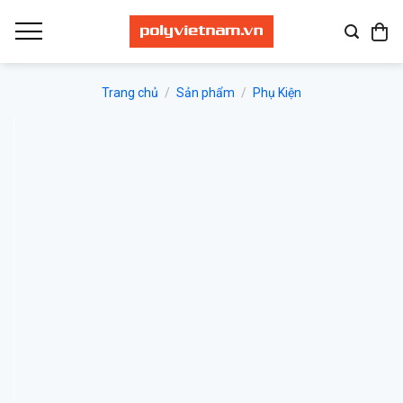
Bỏ
qua
nội
dung
Trang chủ
/
Sản phẩm
/
Phụ Kiện