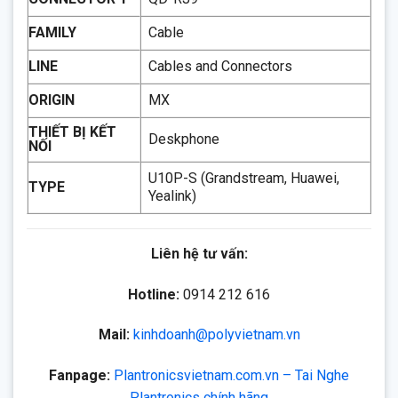
FAMILY
Cable
LINE
Cables and Connectors
ORIGIN
MX
THIẾT BỊ KẾT
Deskphone
NỐI
U10P-S (Grandstream, Huawei,
TYPE
Yealink)
Liên hệ tư vấn:
Hotline:
0914 212 616
Mail:
kinhdoanh@polyvietnam.vn
Fanpage:
Plantronicsvietnam.com.vn – Tai Nghe
Plantronics chính hãng