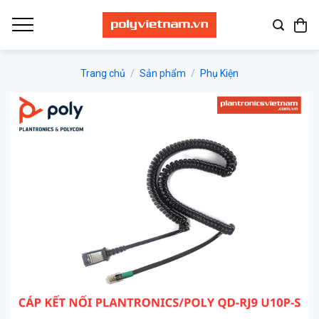
Bỏ
qua
nội
dung
Trang chủ
/
Sản phẩm
/
Phụ Kiện