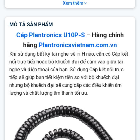
Xem thêm
Plantronics U10P-S
Tương thích với điện thoại IP Yealink và Grandstream và được
sử dụng làm Cáp kết nối trực tiếp để kết nối các tai nghe
MÔ TẢ SẢN PHẨM
Plantronic H-Series. Kết nối tai nghe của bạn với điện thoại của
Cáp Plantronics U10P-S
– Hàng chính
bạn. U10 cho kết nối cổng tai nghe. U10P-S cho kết nối
hãng
Plantronicsvietnam.com.vn
Khi sử dụng bất kỳ tai nghe sê-ri H nào, cần có Cáp kết
nối trực tiếp hoặc bộ khuếch đại để cắm vào giữa tai
nghe và điện thoại của bạn. Sử dụng Cáp kết nối trực
tiếp sẽ giúp bạn tiết kiệm tiền so với bộ khuếch đại
nhưng bộ khuếch đại sẽ cung cấp các điều khiển âm
lượng và chất lượng âm thanh tối ưu.