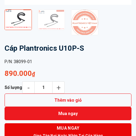
Cáp Plantronics U10P-S
P/N:
38099-01
890.000
₫
Cáp Plantronics U10P-S số lượng
Số lượng
Thêm vào giỏ
Mua ngay
MUA NGAY
Giao Tận Nơi Hoặc Nhận Tại Cửa Hàng