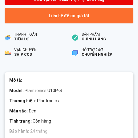
Liên hệ để có giá tốt
THANH TOÁN
SẢN PHẨM
TIỆN LỢI
CHÍNH HÃNG
VẬN CHUYỂN
HỖ TRỢ 24/7
SHIP COD
CHUYÊN NGHIỆP
Mô tả:
Model:
Plantronics U10P-S
Thương hiệu:
Plantronics
Màu sắc:
Đen
Tình trạng:
Còn hàng
Bảo hành:
24 tháng