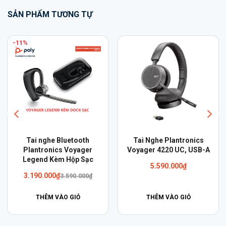
-11%
Tai nghe Bluetooth
Tai Nghe Plantronics
Plantronics Voyager
Voyager 4220 UC, USB-A
Legend Kèm Hộp Sạc
5.590.000
₫
Giá
Giá
3.190.000
₫
3.590.000
₫
gốc
hiện
là:
tại
THÊM VÀO GIỎ
THÊM VÀO GIỎ
3.590.000₫.
là:
3.190.000₫.
THANH TOÁN
SẢN PHẨM