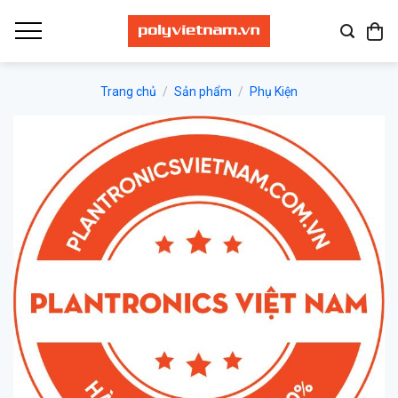
Bỏ
qua
nội
dung
Trang chủ
/
Sản phẩm
/
Phụ Kiện