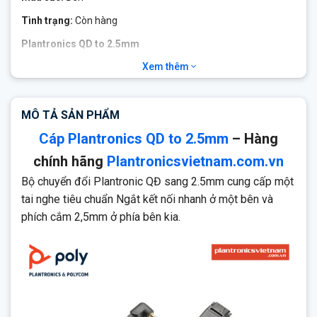
Xem thêm
Đây là cáp Plantronic 2.5mm 10ft đến dây cáp Plantconnect
Quick Disconnect (QD) cho phép mọi tai nghe dòng H được sử
dụng với điện thoại không dây hoặc điện thoại di động có giắc
MÔ TẢ SẢN PHẨM
cắm 2,5mm.
Cáp Plantronics QD to 2.5mm
– Hàng
chính hãng
Plantronicsvietnam.com.vn
Bộ chuyển đổi Plantronic QĐ sang 2.5mm cung cấp một
tai nghe tiêu chuẩn Ngắt kết nối nhanh ở một bên và
phích cắm 2,5mm ở phía bên kia.