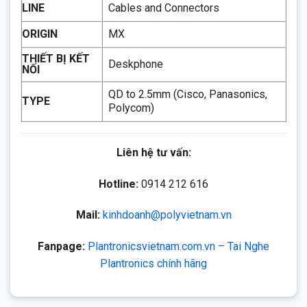
THIẾT BỊ KẾT
Deskphone
NỐI
QD to 2.5mm (Cisco, Panasonics,
TYPE
Polycom)
Liên hệ tư vấn:
Hotline:
0914 212 616
Mail:
kinhdoanh@polyvietnam.vn
Fanpage:
Plantronicsvietnam.com.vn – Tai Nghe
Plantronics chính hãng
THÔNG SỐ KỸ THUẬT
Đang cập nhật