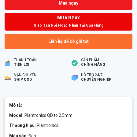
Liên hệ để có giá tốt
THANH TOÁN
SẢN PHẨM
TIỆN LỢI
CHÍNH HÃNG
VẬN CHUYỂN
HỖ TRỢ 24/7
SHIP COD
CHUYÊN NGHIỆP
Mô tả:
Model:
Plantronics QD to 2.5mm
Thương hiệu:
Plantronics
Màu sắc:
Đen
Tình trạng:
Còn hàng
Plantronics QD to 2.5mm