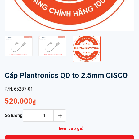
Cáp Plantronics QD to 2.5mm CISCO
P/N:
65287-01
520.000
₫
Cáp Plantronics QD to 2.5mm CISCO số lượng
Số lượng
Thêm vào giỏ
Mua ngay
MUA NGAY
Giao Tận Nơi Hoặc Nhận Tại Cửa Hàng