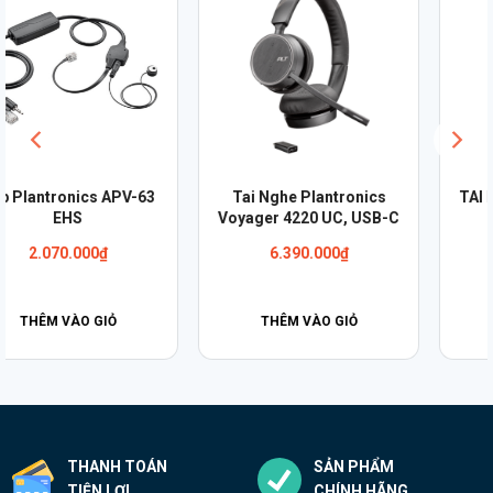
TAI NGHE PLANTRONICS
TAI NGHE PLANTRONICS
SAVI W710/A
SAVI W720/A
10.840.000
₫
11.400.000
₫
THÊM VÀO GIỎ
THÊM VÀO GIỎ
THANH TOÁN
SẢN PHẨM
TIỆN LỢI
CHÍNH HÃNG