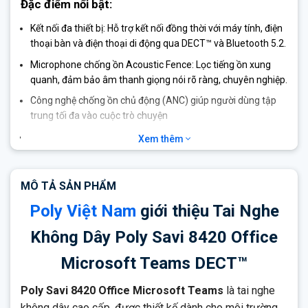
Đặc điểm nổi bật:
Kết nối đa thiết bị: Hỗ trợ kết nối đồng thời với máy tính, điện
thoại bàn và điện thoại di động qua DECT™ và Bluetooth 5.2.
Microphone chống ồn Acoustic Fence: Lọc tiếng ồn xung
quanh, đảm bảo âm thanh giọng nói rõ ràng, chuyên nghiệp.
Công nghệ chống ồn chủ động (ANC) giúp người dùng tập
trung tối đa vào cuộc trò chuyện
Thời lượng pin ấn tượng: Đàm thoại lên đến 13 giờ, chờ đến
Xem thêm
50 giờ; sạc đầy chỉ trong khoảng 3 giờ.
Phạm vi hoạt động rộng: Di chuyển thoải mái trong bán kính
MÔ TẢ SẢN PHẨM
lên đến 180 mét (không vật cản).
Poly Việt Nam
giới thiệu Tai Nghe
Chế độ hội nghị nhóm: Kết nối tối đa 4 tai nghe vào cùng
một đế để đào tạo hoặc họp nhóm.
Không Dây Poly Savi 8420 Office
Bảo vệ thính giác: Công nghệ SoundGuard DIGITAL giới hạn
Microsoft Teams DECT™
âm thanh ở mức an toàn, chống sốc âm.
Tương thích đa nền tảng: Hoạt động tốt với Windows,
Poly Savi 8420 Office Microsoft Teams
là tai nghe
macOS, Android, iOS và các nền tảng họp như Teams,
không dây cao cấp, được thiết kế dành cho môi trường