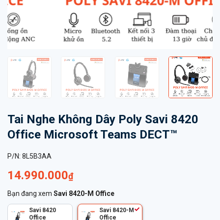
Tai Nghe Không Dây Poly Savi 8420
Office Microsoft Teams DECT™
P/N:
8L5B3AA
14.990.000
₫
Bạn đang xem
Savi 8420-M Office
Savi 8420
Savi 8420-M
Office
Office