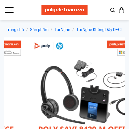
Bỏ
qua
nội
dung
Trang chủ
/
Sản phẩm
/
Tai Nghe
/
Tai Nghe Không Dây DECT