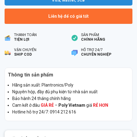
Visa, Master, JCB
Liên hệ để có giá tốt
THANH TOÁN
SẢN PHẨM
TIỆN LỢI
CHÍNH HÃNG
VẬN CHUYỂN
HỖ TRỢ 24/7
SHIP COD
CHUYÊN NGHIỆP
Thông tin sản phẩm
Hãng sản xuất: Plantronics/Poly
Nguyên hộp, đầy đủ phụ kiện từ nhà sản xuất
Bảo hành 24 tháng chính hãng
Cam kết ở đâu
GIÁ RẺ
–
Poly Vietnam
giá
RẺ HƠN
Hotline hỗ trợ 24/7: 0914 212 616