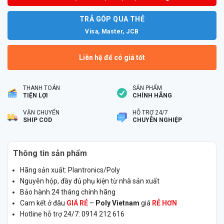
TRẢ GÓP QUA THẺ
Visa, Master, JCB
Liên hệ để có giá tốt
THANH TOÁN
SẢN PHẨM
TIỆN LỢI
CHÍNH HÃNG
VẬN CHUYỂN
HỖ TRỢ 24/7
SHIP COD
CHUYÊN NGHIỆP
Thông tin sản phẩm
Hãng sản xuất: Plantronics/Poly
Nguyên hộp, đầy đủ phụ kiện từ nhà sản xuất
Bảo hành 24 tháng chính hãng
Cam kết ở đâu
GIÁ RẺ
–
Poly Vietnam
giá
RẺ HƠN
Hotline hỗ trợ 24/7: 0914 212 616