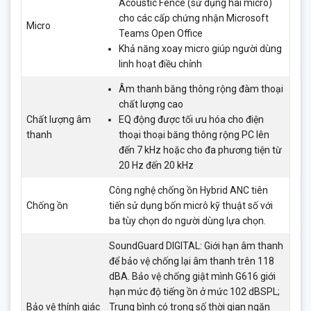
Acoustic Fence (sử dụng hai micrô)
cho các cấp chứng nhận Microsoft
Micro
Teams Open Office
Khả năng xoay micro giúp người dùng
linh hoạt điều chỉnh
Âm thanh băng thông rộng đàm thoại
chất lượng cao
Chất lượng âm
EQ động được tối ưu hóa cho điện
thanh
thoại thoại băng thông rộng PC lên
đến 7 kHz hoặc cho đa phương tiện từ
20 Hz đến 20 kHz
Công nghệ chống ồn Hybrid ANC tiên
Chống ồn
tiến sử dụng bốn micrô kỹ thuật số với
ba tùy chọn do người dùng lựa chọn.
SoundGuard DIGITAL: Giới hạn âm thanh
để bảo vệ chống lại âm thanh trên 118
dBA. Bảo vệ chống giật mình G616 giới
hạn mức độ tiếng ồn ở mức 102 dBSPL;
Bảo vệ thính giác
Trung bình có trọng số thời gian ngăn