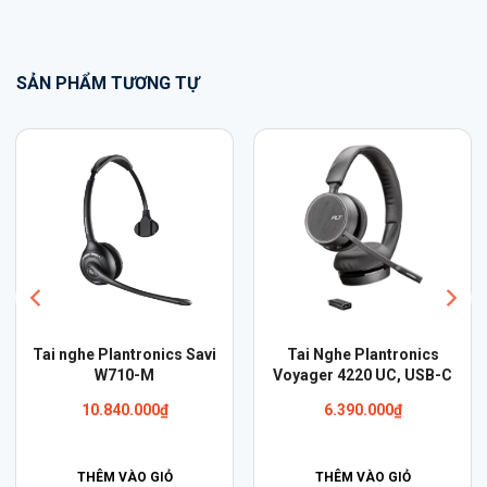
SẢN PHẨM TƯƠNG TỰ
-11%
antronics
Cáp Plantronics QD to
Tai nghe Blu
 UC, USB-C
3.5mm IP-TOUCH (Alcatel
Plantronics 
Lucent)
Legend Kèm H
000
₫
Giá
Giá
990.000
₫
3.190.000
₫
3.5
gốc
hiệ
là:
tại
O GIỎ
THÊM VÀO GIỎ
THÊM VÀO 
3.5
là: