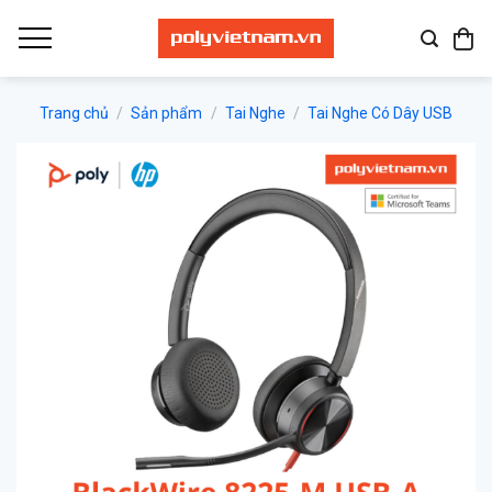
Bỏ
qua
nội
dung
Trang chủ
/
Sản phẩm
/
Tai Nghe
/
Tai Nghe Có Dây USB