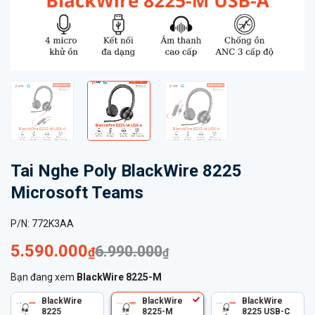
Tai Nghe Poly BlackWire 8225
Microsoft Teams
P/N:
772K3AA
5.590.000
6.990.000
₫
₫
Bạn đang xem
BlackWire 8225-M
BlackWire
BlackWire
BlackWire
8225
8225-M
8225 USB-C