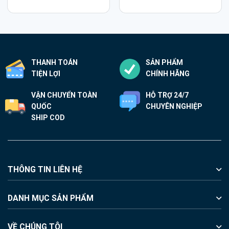
3.1
THANH TOÁN
SẢN PHẨM
TIỆN LỢI
CHÍNH HÃNG
VẬN CHUYỂN TOÀN
HỖ TRỢ 24/7
QUỐC
CHUYÊN NGHIỆP
SHIP COD
THÔNG TIN LIÊN HỆ
DANH MỤC SẢN PHẨM
VỀ CHÚNG TÔI