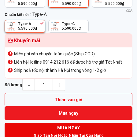
5.590.000
₫
5.590.000
₫
5.590.000
₫
XÓA
: Type-A
Chuẩn kết nối
Type-A
Type-C
5.590.000
₫
5.590.000
₫
Khuyến mãi
Miễn phí vận chuyển toàn quốc (Ship COD)
Liên hệ Hotline 0914 212 616 để được hỗ trợ giá Tốt Nhất
Ship hoả tốc nội thành Hà Nội trong vòng 1-2 giờ
Tai Nghe Poly BlackWire 8225 Microsoft Teams số lượng
Số lượng
Thêm vào giỏ
Mua ngay
MUA NGAY
Giao Tận Nơi Hoặc Nhận Tại Cửa Hàng