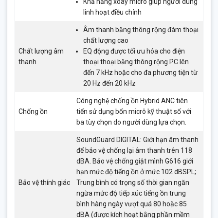
Khả năng xoay micro giúp người dùng
linh hoạt điều chỉnh
Âm thanh băng thông rộng đàm thoại
chất lượng cao
Chất lượng âm
EQ động được tối ưu hóa cho điện
thanh
thoại thoại băng thông rộng PC lên
đến 7 kHz hoặc cho đa phương tiện từ
20 Hz đến 20 kHz
Công nghệ chống ồn Hybrid ANC tiên
Chống ồn
tiến sử dụng bốn micrô kỹ thuật số với
ba tùy chọn do người dùng lựa chọn.
SoundGuard DIGITAL: Giới hạn âm thanh
để bảo vệ chống lại âm thanh trên 118
dBA. Bảo vệ chống giật mình G616 giới
hạn mức độ tiếng ồn ở mức 102 dBSPL;
Bảo vệ thính giác
Trung bình có trọng số thời gian ngăn
ngừa mức độ tiếp xúc tiếng ồn trung
bình hàng ngày vượt quá 80 hoặc 85
dBA (được kích hoạt bằng phần mềm