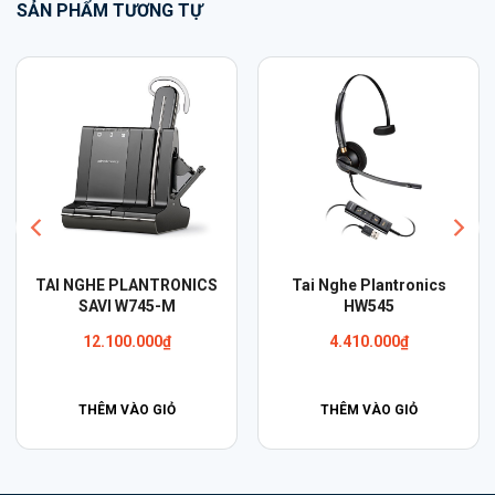
SẢN PHẨM TƯƠNG TỰ
Cáp Plantronics APV-63
Tai Nghe Plantronics
EHS
Voyager 4220 UC, USB-C
2.070.000
₫
6.390.000
₫
THÊM VÀO GIỎ
THÊM VÀO GIỎ