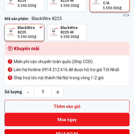
8225
8225-M
C/A
5.590.000
₫
5.590.000
₫
5.590.000
₫
XÓA
: BlackWire 8225
Mã sản phẩm
BlackWire
BlackWire
8225
8225-M
5.590.000
₫
5.590.000
₫
Khuyến mãi
Miễn phí vận chuyển toàn quốc (Ship COD)
Liên hệ Hotline 0914 212 616 để được hỗ trợ giá Tốt Nhất
Ship hoả tốc nội thành Hà Nội trong vòng 1-2 giờ
Tai Nghe Poly BlackWire 8225 USB-C/A Adapter số lượng
Số lượng
Thêm vào giỏ
Mua ngay
MUA NGAY