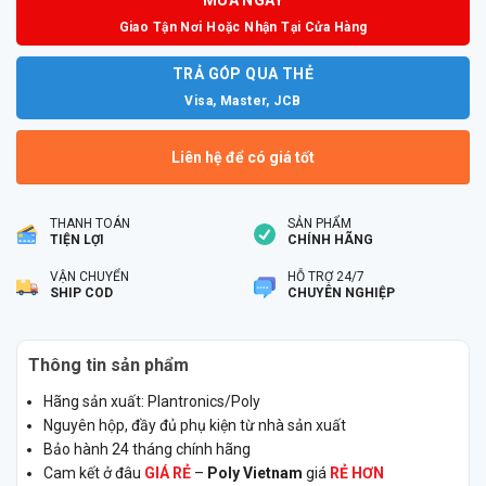
Giao Tận Nơi Hoặc Nhận Tại Cửa Hàng
TRẢ GÓP QUA THẺ
Visa, Master, JCB
Liên hệ để có giá tốt
THANH TOÁN
SẢN PHẨM
TIỆN LỢI
CHÍNH HÃNG
VẬN CHUYỂN
HỖ TRỢ 24/7
SHIP COD
CHUYÊN NGHIỆP
Thông tin sản phẩm
Hãng sản xuất: Plantronics/Poly
Nguyên hộp, đầy đủ phụ kiện từ nhà sản xuất
Bảo hành 24 tháng chính hãng
Cam kết ở đâu
GIÁ RẺ
–
Poly Vietnam
giá
RẺ HƠN