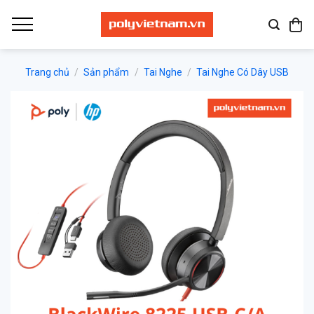
Bỏ
qua
nội
dung
Trang chủ
/
Sản phẩm
/
Tai Nghe
/
Tai Nghe Có Dây USB