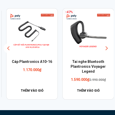
-47%
Cáp Plantronics A10-16
Tai nghe Bluetooth
Plantronics Voyager
1.170.000
₫
Legend
Giá
Giá
1.590.000
₫
2.990.000
₫
gốc
hiện
là:
tại
THÊM VÀO GIỎ
THÊM VÀO GIỎ
2.990.000₫.
là:
1.590.000₫.