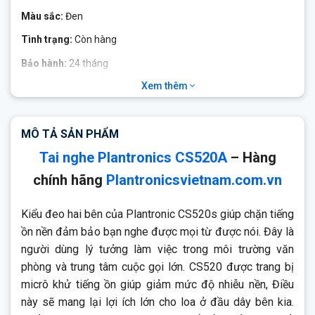
Màu sắc:
Đen
Tình trạng:
Còn hàng
Bảo hành:
24 tháng
Xem thêm
Plantronics CS520A
Plantronics
đang thiết lập một tiêu chuẩn không dây mới để
liên lạc qua điện thoại bàn với Sê-ri CS500. Hệ thống này có tai
MÔ TẢ SẢN PHẨM
nghe DECT nhẹ nhất trên thị trường, thiết kế hợp lý và hiệu
Tai nghe Plantronics CS520A
– Hàng
suất được cải thiện với cùng độ tin cậy cho năng suất rảnh tay
đã khiến gia đình CS trở thành sản phẩm bán chạy nhất trong
chính hãng
Plantronicsvietnam.com.vn
gần một thập kỷ.
Kiểu đeo hai bên của Plantronic CS520s giúp chặn tiếng
ồn nền đảm bảo bạn nghe được mọi từ được nói. Đây là
người dùng lý tưởng làm việc trong môi trường văn
phòng và trung tâm cuộc gọi lớn. CS520 được trang bị
micrô khử tiếng ồn giúp giảm mức độ nhiễu nền, Điều
này sẽ mang lại lợi ích lớn cho loa ở đầu dây bên kia.