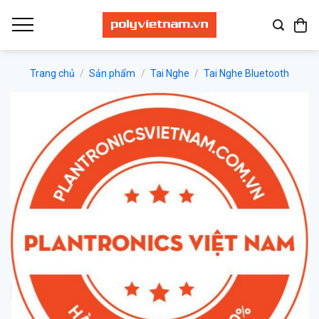
Bỏ
qua
nội
dung
Trang chủ
/
Sản phẩm
/
Tai Nghe
/
Tai Nghe Bluetooth