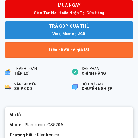
MUA NGAY
Giao Tận Nơi Hoặc Nhận Tại Cửa Hàng
TRẢ GÓP QUA THẺ
Visa, Master, JCB
Liên hệ để có giá tốt
THANH TOÁN
SẢN PHẨM
TIỆN LỢI
CHÍNH HÃNG
VẬN CHUYỂN
HỖ TRỢ 24/7
SHIP COD
CHUYÊN NGHIỆP
Mô tả:
Model:
Plantronics CS520A
Thương hiệu:
Plantronics