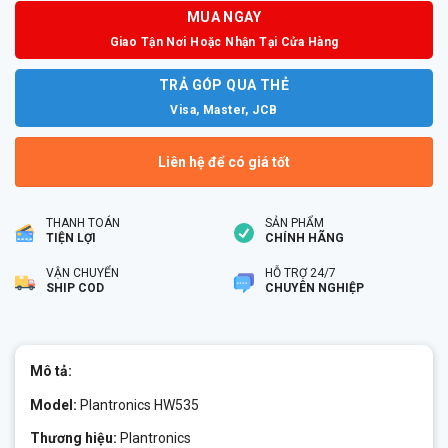
MUA NGAY
Giao Tận Nơi Hoặc Nhận Tại Cửa Hàng
TRẢ GÓP QUA THẺ
Visa, Master, JCB
Liên hệ để có giá tốt
THANH TOÁN
SẢN PHẨM
TIỆN LỢI
CHÍNH HÃNG
VẬN CHUYỂN
HỖ TRỢ 24/7
SHIP COD
CHUYÊN NGHIỆP
Mô tả:
Model:
Plantronics HW535
Thương hiệu:
Plantronics