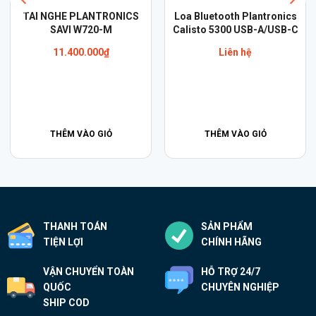
antronics
Tai Nghe Plantronics
Tai Nghe Plantr
B-A/USB-C
Voyager Focus UC – B825
Voyager 4220 UC
Kèm Đế Sạc
5.590.000
8.490.000
₫
GIỎ
THÊM VÀO GIỎ
THÊM VÀO G
THANH TOÁN
SẢN PHẨM
TIỆN LỢI
CHÍNH HÃNG
VẬN CHUYỂN TOÀN
HỖ TRỢ 24/7
QUỐC
CHUYÊN NGHIỆP
SHIP COD