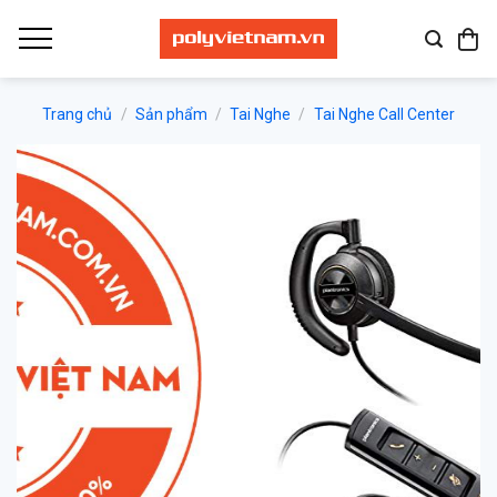
Bỏ
qua
nội
dung
Trang chủ
/
Sản phẩm
/
Tai Nghe
/
Tai Nghe Call Center