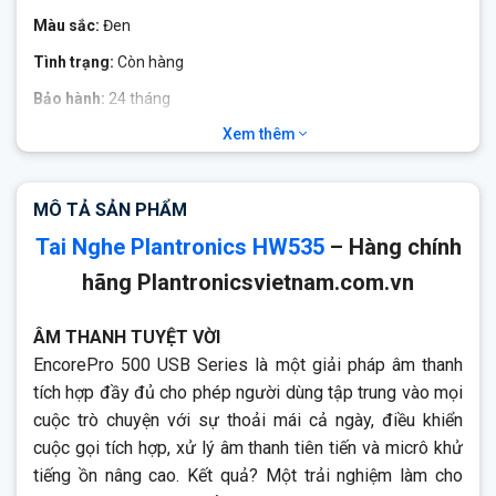
Màu sắc:
Đen
Tình trạng:
Còn hàng
Bảo hành:
24 tháng
Xem thêm
Plantronics HW535
USB được thiết kế cho các trung tâm
cuộc gọi nặng yêu cầu giải pháp tai nghe USB VoIP. Âm thanh
băng rộng cũng cung cấp âm thanh giọng nói tự nhiên của
MÔ TẢ SẢN PHẨM
con người bên cạnh công nghệ khử tiếng ồn để lọc mũi nền
cho người gọi ở phía bên kia.
Tai Nghe Plantronics HW535
– Hàng chính
hãng Plantronicsvietnam.com.vn
ÂM THANH TUYỆT VỜI
EncorePro 500 USB Series là một giải pháp âm thanh
tích hợp đầy đủ cho phép người dùng tập trung vào mọi
cuộc trò chuyện với sự thoải mái cả ngày, điều khiển
cuộc gọi tích hợp, xử lý âm thanh tiên tiến và micrô khử
tiếng ồn nâng cao. Kết quả? Một trải nghiệm làm cho