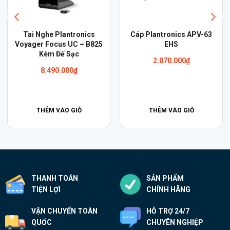
Cáp Plantronics APV-63
TAI NGHE PLANTRONICS
EHS
SAVI W720-M
2.070.000
₫
11.400.000
₫
THÊM VÀO GIỎ
THÊM VÀO GIỎ
THANH TOÁN
SẢN PHẨM
TIỆN LỢI
CHÍNH HÃNG
VẬN CHUYỂN TOÀN
HỖ TRỢ 24/7
QUỐC
CHUYÊN NGHIỆP