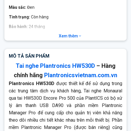
Màu sắc:
Đen
Tình trạng:
Còn hàng
Bảo hành:
24 tháng
Xem thêm
Plantronics HW530D
Plantronics HW530D với bộ xử lý âm thanh USB DA90 và
Plantronics Manager Pro, một dịch vụ bổ sung, là một giải
MÔ TẢ SẢN PHẨM
pháp quản lý tài sản và âm thanh tích hợp đầy đủ cho các
Tai nghe Plantronics HW530D
– Hàng
trung tâm dịch vụ khách hàng. Quản lý tập trung với Plantronic
Manager Pro cho phép IT theo dõi thông tin chi tiết về thiết bị.
chính hãng
Plantronicsvietnam.com.vn
Và sự thoải mái cả ngày với chất lượng âm thanh vượt trội –
Plantronics HW530D
được thiết kế để sử dụng trong
bao gồm micrô khử tiếng ồn với âm thanh băng rộng – cung
các trung tâm dịch vụ khách hàng, Tai nghe Monaural
cấp cho đại diện dịch vụ khách hàng các công cụ họ cần để
cung cấp các tương tác khách hàng nổi bật.
qua tai HW530D Encore Pro 500 của PlantICS có bộ xử
lý âm thanh USB DA90 và phần mềm Plantronic
Manager Pro để cung cấp cho quản trị viên khả năng
theo dõi nhiều chi tiết khác nhau trên mỗi thiết bị. Phần
mềm Plantronic Manager Pro (được bán riêng) cũng