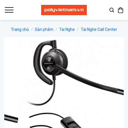
Bỏ
qua
nội
dung
Trang chủ
/
Sản phẩm
/
Tai Nghe
/
Tai Nghe Call Center