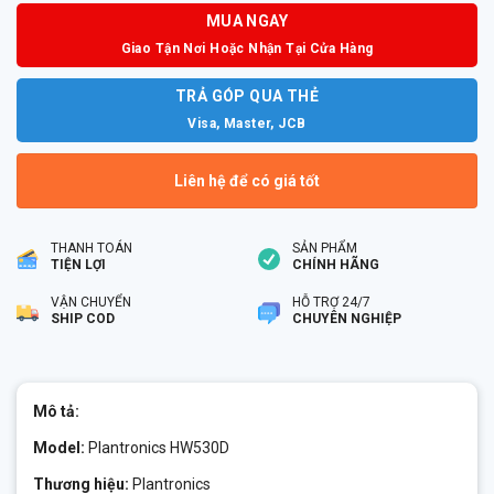
MUA NGAY
Giao Tận Nơi Hoặc Nhận Tại Cửa Hàng
TRẢ GÓP QUA THẺ
Visa, Master, JCB
Liên hệ để có giá tốt
THANH TOÁN
SẢN PHẨM
TIỆN LỢI
CHÍNH HÃNG
VẬN CHUYỂN
HỖ TRỢ 24/7
SHIP COD
CHUYÊN NGHIỆP
Mô tả:
Model:
Plantronics HW530D
Thương hiệu:
Plantronics