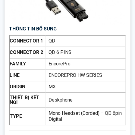
THÔNG TIN BỔ SUNG
CONNECTOR 1
QD
CONNECTOR 2
QD 6 PINS
FAMILY
EncorePro
LINE
ENCOREPRO HW SERIES
ORIGIN
MX
THIẾT BỊ KẾT
Deskphone
NỐI
Mono Headset (Corded) – QD 6pin
TYPE
Digital