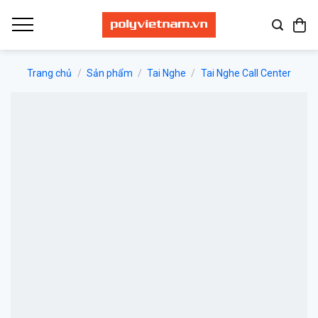
Bỏ
qua
nội
dung
Trang chủ
/
Sản phẩm
/
Tai Nghe
/
Tai Nghe Call Center