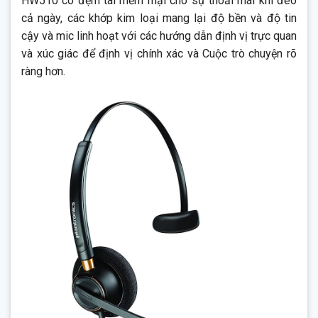
HW510 có đệm tai mềm mại cho sự thoải mái khi đeo
tin cậy lâu dài. Nó có một chiến thắng cùng với hiệu suất thế hệ
cả ngày, các khớp kim loại mang lại độ bền và độ tin
tiếp theo cho te am và khách hàng của bạn.
cậy và mic linh hoạt với các hướng dẫn định vị trực quan
và xúc giác để định vị chính xác và Cuộc trò chuyện rõ
ràng hơn.