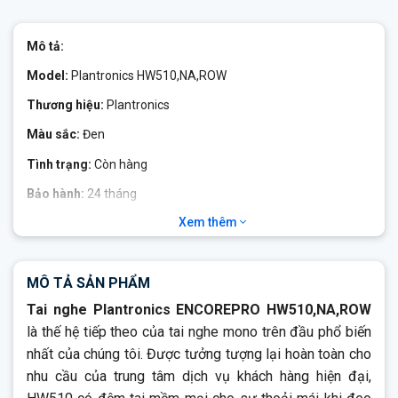
Mô tả:
Model:
Plantronics HW510,NA,ROW
Thương hiệu:
Plantronics
Màu sắc:
Đen
Tình trạng:
Còn hàng
Bảo hành:
24 tháng
Xem thêm
Plantronics HW510,NA,ROW
Plantronics HW510 mang những người biểu diễn hàng đầu của
chúng tôi đến với bạn Cho dù bạn làm việc trong một văn
MÔ TẢ SẢN PHẨM
phòng bận rộn hay trung tâm dịch vụ khách hàng, số tiền đặt
Tai nghe Plantronics ENCOREPRO HW510,NA,ROW
cược rất cao với mỗi cuộc gọi. Giới thiệu loạt tai nghe
là thế hệ tiếp theo của tai nghe mono trên đầu phổ biến
Plantronics EncorePro 500 – được thiết kế để mang đến cho
nhóm của bạn chất lượng, sức mạnh và sự tự tin để thực hiện
nhất của chúng tôi. Được tưởng tượng lại hoàn toàn cho
– mọi lúc. Mỗi trong số ba thiết kế sáng tạo trong sê-ri đều kết
nhu cầu của trung tâm dịch vụ khách hàng hiện đại,
hợp sự thoải mái cả ngày, công nghệ chống ồn vượt trội và độ