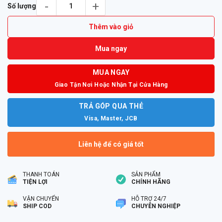
Tai nghe Plantronics ENCOREPRO HW510,NA,ROW số lượng
Số lượng
Thêm vào giỏ
Mua ngay
MUA NGAY
Giao Tận Nơi Hoặc Nhận Tại Cửa Hàng
TRẢ GÓP QUA THẺ
Visa, Master, JCB
Liên hệ để có giá tốt
THANH TOÁN
SẢN PHẨM
TIỆN LỢI
CHÍNH HÃNG
VẬN CHUYỂN
HỖ TRỢ 24/7
SHIP COD
CHUYÊN NGHIỆP