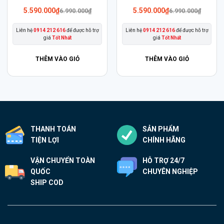
này
này
5.590.000
₫
5.590.000
₫
6.990.000
₫
6.990.000
₫
có
có
Liên hệ
0914 212 616
để được hỗ trợ
Liên hệ
0914 212 616
để được hỗ trợ
nhiều
nhiều
giá
Tốt Nhất
giá
Tốt Nhất
biến
biến
thể.
thể.
THÊM VÀO GIỎ
THÊM VÀO GIỎ
Các
Các
tùy
tùy
chọn
chọn
có
có
thể
thể
THANH TOÁN
SẢN PHẨM
được
được
TIỆN LỢI
CHÍNH HÃNG
chọn
chọn
trên
trên
VẬN CHUYỂN TOÀN
HỖ TRỢ 24/7
trang
trang
QUỐC
CHUYÊN NGHIỆP
sản
sản
SHIP COD
phẩm
phẩm