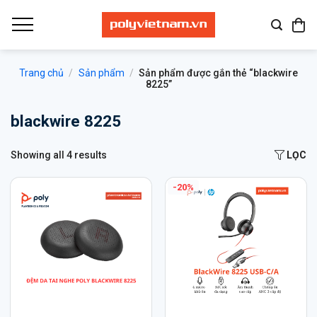
Bỏ
qua
nội
dung
Trang chủ
/
Sản phẩm
/
Sản phẩm được gắn thẻ “blackwire
8225”
blackwire 8225
Showing all 4 results
LỌC
-20%