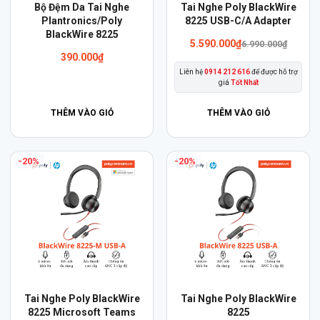
Sản
Bộ Đệm Da Tai Nghe
Tai Nghe Poly BlackWire
Plantronics/Poly
phẩm
8225 USB-C/A Adapter
BlackWire 8225
này
5.590.000
₫
6.990.000
₫
có
390.000
₫
Liên hệ
0914 212 616
để được hỗ trợ
nhiều
giá
Tốt Nhất
biến
thể.
THÊM VÀO GIỎ
THÊM VÀO GIỎ
Các
tùy
-20%
-20%
chọn
có
thể
được
chọn
trên
trang
sản
Sản
Sản
Tai Nghe Poly BlackWire
Tai Nghe Poly BlackWire
phẩm
phẩm
8225 Microsoft Teams
phẩm
8225