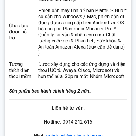
Phiên bản máy tính để bàn PlantICS Hub *
có sẵn cho Windows / Mac, phiên bản di
động được cung cấp trên Android và iOS,
Ứng dụng
bộ công cụ Plantronic Manager Pro *:
được hỗ
Quản lý tài sản & nhận con nuôi, Chất
trợ
lượng cuộc gọi & Phân tích, Sức khỏe &
An toàn Amazon Alexa (truy cập dễ dàng)
)
Tương
Được xây dựng cho các ứng dụng và điện
thích điện
thoại UC từ Avaya, Cisco, Microsoft và
thoại mềm
hơn thế nữa. Sắp ra mắt: Nhóm Microsoft
Sản phẩm bảo hành chính hãng 2 năm.
Liên hệ tư vấn:
Hotline:
0914 212 616
Mail:
kinhdoanh@polyvietnam.vn