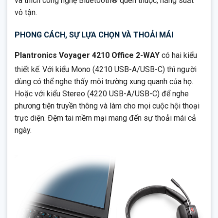
và thích công nghệ Bluetooth® quen thuộc, năng suất
vô tận.
PHONG CÁCH, SỰ LỰA CHỌN VÀ THOẢI MÁI
Plantronics Voyager 4210 Office 2-WAY
có hai kiểu
thiết kế. Với kiểu Mono (4210 USB-A/USB-C) thì người
dùng có thể nghe thấy môi trường xung quanh của họ.
Hoặc với kiểu Stereo (4220 USB-A/USB-C) để nghe
phương tiện truyền thông và làm cho mọi cuộc hội thoại
trực diện. Đệm tai mềm mại mang đến sự thoải mái cả
ngày.