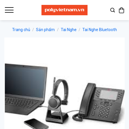
Bỏ
qua
nội
dung
Trang chủ
/
Sản phẩm
/
Tai Nghe
/
Tai Nghe Bluetooth