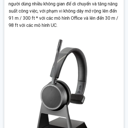
người dùng nhiều không gian để di chuyển và tăng năng
dây Voyager 4200 Office và UC Series Bluetooth®. Kết nối
suất công việc, với phạm vi không dây mở rộng lên đến
với điện thoại bàn, điện thoại thông minh hoặc máy tính cá
nhân. Âm thanh nổi bật, thoải mái hoạt động trong không gian
91 m / 300 ft * với các mô hình Office và lên đến 30 m /
rộng
98 ft với các mô hình UC.