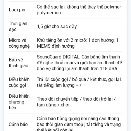
Có thể sạc lại, không thể thay thế polymer
Loại pin
polymer ion
Thời gian
1,5 giờ cho sạc đầy
sạc
Micro và
Khử tiếng ồn với 2 micrô: 1 đơn hướng; 1
công nghệ
MEMS định hướng
SoundGuard DIGITAL: Cân bằng âm thanh
Bảo vệ
để nghe thoải mái và giới hạn âm thanh để
thính giác
bảo vệ chống lại âm thanh trên 118 dBA
Điều khiển
Trả lời cuộc gọi / bỏ qua / kết thúc, gọi lại,
cuộc gọi
tắt tiếng, âm lượng + / –
Điều khiển
Theo dõi chuyển tiếp / theo dõi trở lại /
phương
tạm dừng / chơi
tiện
Cảnh báo bằng giọng nói nâng cao thông
Cảnh báo
báo thời gian đàm thoại, tắt tiếng và trạng
thái kết nối còn lại