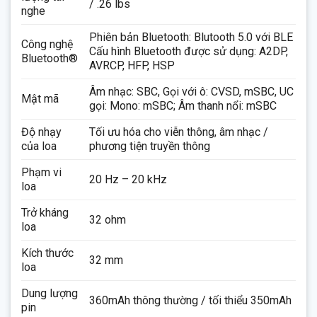
/ .26 lbs
nghe
Phiên bản Bluetooth: Blutooth 5.0 với BLE
Công nghệ
Cấu hình Bluetooth được sử dụng: A2DP,
Bluetooth®
AVRCP, HFP, HSP
Âm nhạc: SBC, Gọi với ô: CVSD, mSBC, UC
Mật mã
gọi: Mono: mSBC; Âm thanh nổi: mSBC
Độ nhạy
Tối ưu hóa cho viễn thông, âm nhạc /
của loa
phương tiện truyền thông
Phạm vi
20 Hz – 20 kHz
loa
Trở kháng
32 ohm
loa
Kích thước
32 mm
loa
Dung lượng
360mAh thông thường / tối thiểu 350mAh
pin