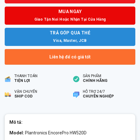
MUA NGAY
Giao Tận Nơi Hoặc Nhận Tại Cửa Hàng
TRẢ GÓP QUA THẺ
Visa, Master, JCB
Liên hệ để có giá tốt
THANH TOÁN
SẢN PHẨM
TIỆN LỢI
CHÍNH HÃNG
VẬN CHUYỂN
HỖ TRỢ 24/7
SHIP COD
CHUYÊN NGHIỆP
Mô tả:
Model:
Plantronics EncorePro HW520D