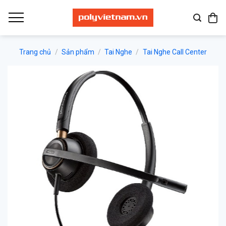
Bỏ
qua
nội
dung
Trang chủ
/
Sản phẩm
/
Tai Nghe
/
Tai Nghe Call Center