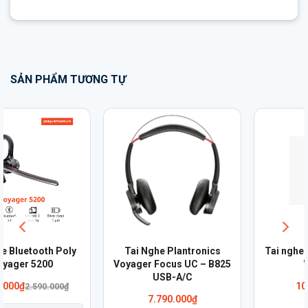
SẢN PHẨM TƯƠNG TỰ
Tai Nghe Plantronics
Tai nghe Plantronics Savi
Voyager Focus UC – B825
W710-M
USB-A/C
10.840.000
₫
7.790.000
₫