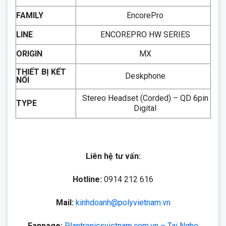
FAMILY
EncorePro
LINE
ENCOREPRO HW SERIES
ORIGIN
MX
THIẾT BỊ KẾT
Deskphone
NỐI
Stereo Headset (Corded) – QD 6pin
TYPE
Digital
Liên hệ tư vấn:
Hotline:
0914 212 616
Mail:
kinhdoanh@polyvietnam.vn
Fanpage:
Plantronicsvietnam.com.vn – Tai Nghe