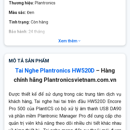
Thương hiệu:
Plantronics
Màu sắc:
Đen
Tình trạng:
Còn hàng
Bảo hành:
24 tháng
Xem thêm
Plantronics EncorePro HW520D
Tai nghe mang đến sự thoải mái được cải thiện với sự bùng nổ
linh hoạt và đệm tai mềm mại, thoáng khí cho phép đeo trong
MÔ TẢ SẢN PHẨM
thời gian dài. Âm thanh băng rộng, bảo vệ thính giác
Tai Nghe Plantronics HW520D
– Hàng
SoundGuard và khả năng khử tiếng ồn nâng cao đảm bảo cả
âm thanh được gửi và nhận được đều rõ ràng.
chính hãng Plantronicsvietnam.com.vn
Được thiết kế để sử dụng trong các trung tâm dịch vụ
khách hàng, Tai nghe hai tai trên đầu HW520D Encore
Pro 500 của PlantICS có bộ xử lý âm thanh USB DA90
và phần mềm Plantronic Manager Pro để cung cấp cho
quản trị viên khả năng theo dõi nhiều chi tiết khác nhau