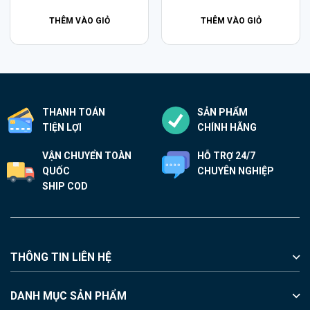
THÊM VÀO GIỎ
THÊM VÀO GIỎ
THANH TOÁN
SẢN PHẨM
TIỆN LỢI
CHÍNH HÃNG
VẬN CHUYỂN TOÀN
HỖ TRỢ 24/7
QUỐC
CHUYÊN NGHIỆP
SHIP COD
THÔNG TIN LIÊN HỆ
DANH MỤC SẢN PHẨM