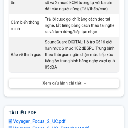
ồn
số và 2 micrô ECM tương tự với ba cài
đặt của người dùng (Tắt/thấp/cao)
Trả lời cuộc gọi chỉ bằng cách đeo tai
Cảm biến thông
nghe, tắt tiếng bằng cách tháo tai nghe
minh
ra và tạm dừng/tiếp tục nhạc
SoundGuard DIGITAL: Hỗ trợ G616 giới
hạn mức ở mức 102 dBSPL; Trung bình
Bảo vệ thính giác
theo thời gian ngăn chặn mức tiếp xúc
tiếng ồn trung bình hàng ngày vượt quá
85dBA
Xem cấu hình chi tiết
TÀI LIỆU PDF
Voyager_Focus_2_UC.pdf