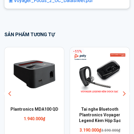
Voyager_Focus_2_UC_Datasheet.pdf
SẢN PHẨM TƯƠNG TỰ
Cáp Plantronics QD to
Tai Nghe Plantronics
3.5mm IP-TOUCH (Alcatel
Voyager 4220 UC, USB-A
Lucent)
5.590.000
₫
990.000
₫