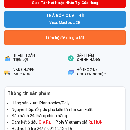
Giao Tận Nơi Hoặc Nhận Tại Cửa Hàng
TRẢ GÓP QUA THẺ
Visa, Master, JCB
Liên hệ để có giá tốt
THANH TOÁN
SẢN PHẨM
TIỆN LỢI
CHÍNH HÃNG
VẬN CHUYỂN
HỖ TRỢ 24/7
SHIP COD
CHUYÊN NGHIỆP
Thông tin sản phẩm
Hãng sản xuất: Plantronics/Poly
Nguyên hộp, đầy đủ phụ kiện từ nhà sản xuất
Bảo hành 24 tháng chính hãng
Cam kết ở đâu
GIÁ RẺ
–
Poly Vietnam
giá
RẺ HƠN
Hotline hỗ trợ 24/7: 0914 212 616