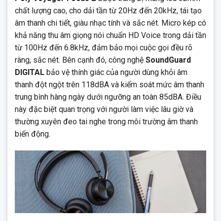
chất lượng cao, cho dải tần từ 20Hz đến 20kHz, tái tạo
âm thanh chi tiết, giàu nhạc tính và sắc nét. Micro kép có
khả năng thu âm giọng nói chuẩn HD Voice trong dải tần
từ 100Hz đến 6.8kHz, đảm bảo mọi cuộc gọi đều rõ
ràng, sắc nét. Bên cạnh đó, công nghệ
SoundGuard
DIGITAL
bảo vệ thính giác của người dùng khỏi âm
thanh đột ngột trên 118dBA và kiểm soát mức âm thanh
trung bình hàng ngày dưới ngưỡng an toàn 85dBA. Điều
này đặc biệt quan trọng với người làm việc lâu giờ và
thường xuyên đeo tai nghe trong môi trường âm thanh
biến động.