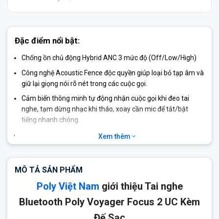
Đặc điểm nổi bật:
Chống ồn chủ động Hybrid ANC 3 mức độ (Off/Low/High)
Công nghệ Acoustic Fence độc quyền giúp loại bỏ tạp âm và
giữ lại giọng nói rõ nét trong các cuộc gọi.
Cảm biến thông minh tự động nhận cuộc gọi khi đeo tai
nghe, tạm dừng nhạc khi tháo, xoay cần mic để tắt/bật
tiếng nhanh chóng.
Hỗ trợ kết nối đa thiết bị: Kết nối đồng thời với laptop,
Xem thêm
smartphone, tablet qua Bluetooth 5.1 hoặc bộ chuyển đổi
BT700.
MÔ TẢ SẢN PHẨM
Phạm vi kết nối không dây mở rộng: Lên đến 50m với BT700
và lên đến 91m khi dùng với đế Voyager Office.
Poly Việt Nam
giới thiệu Tai nghe
Chất lượng âm thanh HD tái tạo âm thanh trong trẻo, sống
Bluetooth Poly Voyager Focus 2 UC Kèm
động, phù hợp cho cả đàm thoại và nghe nhạc.
Đế Sạc