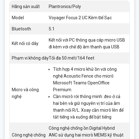
Hãng sản xuất
Plantronics/Poly
Model
Voyager Focus 2 UC Kèm Đế Sạc
Bluetooth
5.1
Kết nối với PC thông qua cáp micro USB
Kết nối có dây
đi kèm với chế độ âm thanh qua USB
Phạm vi không dây
Tối đa 50 mét/164 feet
Tích hợp 4 micro khử ồn với công
nghệ Acoustic Fence cho micrô
Microsoft Teams OpenOffice
Micro và công
Premium
nghệ
Cần micrô rời thông minh: đeo ở cả
hai bên và giữ nguyên vị trí của âm
thanh nổi R/L. Xoay cần micrô lên để
tắt tiếng và xuống để bật tiếng
Công nghệ chống ồn Digital Hybrid
Công nghệ chống
ANC sử dụng hai micrô MEMS kỹ thuật