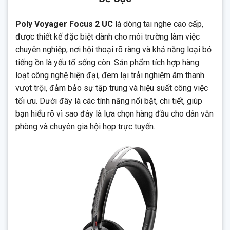
4 micro giúp tăng độ rõ của giọng nói và giảm nhiễu nền
trong các cuộc họp trực tuyến.
Poly Voyager Focus 2 UC
là dòng tai nghe cao cấp,
Thời lượng pin ấn tượng: Lên đến 25 giờ đàm thoại hoặc 40
được thiết kế đặc biệt dành cho môi trường làm việc
giờ nghe nhạc (tắt ANC), sạc đầy chỉ trong 2 giờ.
chuyên nghiệp, nơi hội thoại rõ ràng và khả năng loại bỏ
Tương thích các nền tảng họp trực tuyến phổ biến như
tiếng ồn là yếu tố sống còn. Sản phẩm tích hợp hàng
Microsoft Teams, Zoom, Google Meet…
loạt công nghệ hiện đại, đem lại trải nghiệm âm thanh
vượt trội, đảm bảo sự tập trung và hiệu suất công việc
tối ưu. Dưới đây là các tính năng nổi bật, chi tiết, giúp
bạn hiểu rõ vì sao đây là lựa chọn hàng đầu cho dân văn
phòng và chuyên gia hội họp trực tuyến.