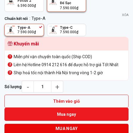
Focus 2
Đế Sạc
6.590.000
₫
7.590.000
₫
XÓA
: Type-A
Chuẩn kết nối
Type-A
Type-C
7.590.000
₫
7.590.000
₫
Khuyến mãi
Miễn phí vận chuyển toàn quốc (Ship COD)
Liên hệ Hotline 0914 212 616 để được hỗ trợ giá Tốt Nhất
Ship hoả tốc nội thành Hà Nội trong vòng 1-2 giờ
Tai nghe Bluetooth Poly Voyager Focus 2 UC Kèm Đế Sạc số lư
Số lượng
Thêm vào giỏ
Mua ngay
MUA NGAY