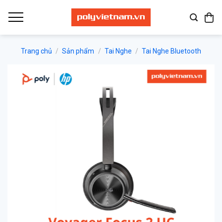
Bỏ
qua
nội
dung
Trang chủ
/
Sản phẩm
/
Tai Nghe
/
Tai Nghe Bluetooth