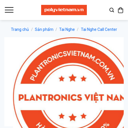
Bỏ
qua
nội
dung
Trang chủ
/
Sản phẩm
/
Tai Nghe
/
Tai Nghe Call Center