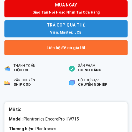
MUA NGAY
Giao Tận Nơi Hoặc Nhận Tại Cửa Hàng
TRẢ GÓP QUA THẺ
Visa, Master, JCB
Liên hệ để có giá tốt
THANH TOÁN
SẢN PHẨM
TIỆN LỢI
CHÍNH HÃNG
VẬN CHUYỂN
HỖ TRỢ 24/7
SHIP COD
CHUYÊN NGHIỆP
Mô tả:
Model:
Plantronics EncorePro HW715
Thương hiệu:
Plantronics