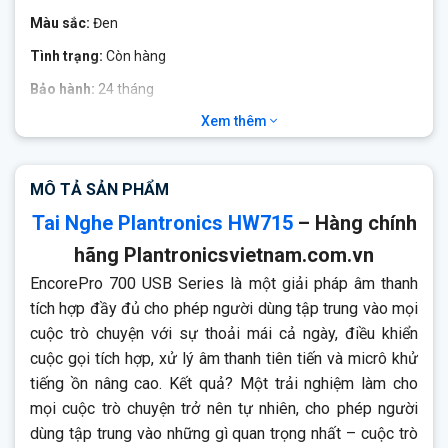
Màu sắc:
Đen
Tình trạng:
Còn hàng
Bảo hành:
24 tháng
Xem thêm
Plantronics EncorePro HW715
EncorePro 700 USB Series là một giải pháp âm thanh tích hợp
đầy đủ cho phép người dùng tập trung vào mọi cuộc trò
MÔ TẢ SẢN PHẨM
chuyện với sự thoải mái cả ngày, điều khiển cuộc gọi tích hợp,
Tai Nghe Plantronics HW715
– Hàng chính
xử lý âm thanh tiên tiến và micrô khử tiếng ồn nâng cao.
hãng Plantronicsvietnam.com.vn
EncorePro 700 USB Series là một giải pháp âm thanh
tích hợp đầy đủ cho phép người dùng tập trung vào mọi
cuộc trò chuyện với sự thoải mái cả ngày, điều khiển
cuộc gọi tích hợp, xử lý âm thanh tiên tiến và micrô khử
tiếng ồn nâng cao. Kết quả? Một trải nghiệm làm cho
mọi cuộc trò chuyện trở nên tự nhiên, cho phép người
dùng tập trung vào những gì quan trọng nhất – cuộc trò