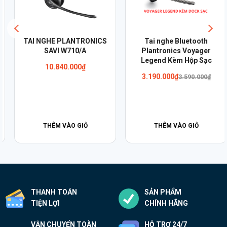
TAI NGHE PLANTRONICS
Tai nghe Bluetooth
SAVI W710/A
Plantronics Voyager
Legend Kèm Hộp Sạc
10.840.000
₫
Giá
Giá
3.190.000
₫
3.590.000
₫
gốc
hiện
là:
tại
3.590.000₫.
là:
3.190.000₫.
THÊM VÀO GIỎ
THÊM VÀO GIỎ
THANH TOÁN
SẢN PHẨM
TIỆN LỢI
CHÍNH HÃNG
VẬN CHUYỂN TOÀN
HỖ TRỢ 24/7