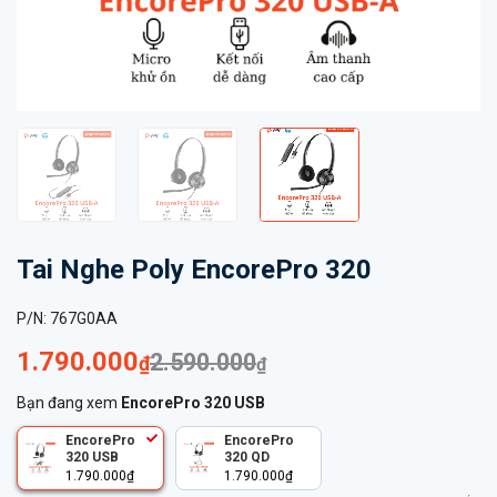
Tai Nghe Poly EncorePro 320
P/N:
767G0AA
1.790.000
2.590.000
₫
₫
Bạn đang xem
EncorePro 320 USB
EncorePro
EncorePro
320 USB
320 QD
1.790.000
₫
1.790.000
₫