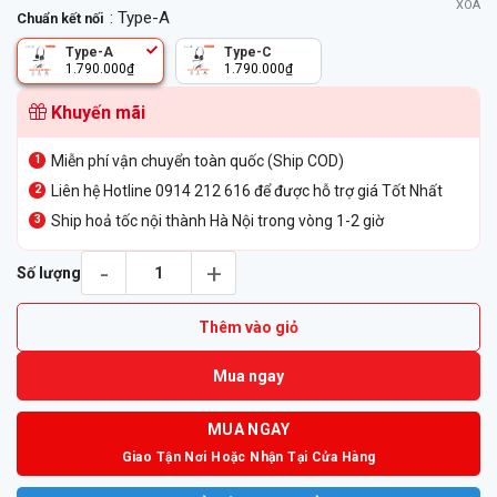
XÓA
: Type-A
Chuẩn kết nối
Type-A
Type-C
1.790.000
₫
1.790.000
₫
Khuyến mãi
Miễn phí vận chuyển toàn quốc (Ship COD)
Liên hệ Hotline 0914 212 616 để được hỗ trợ giá Tốt Nhất
Ship hoả tốc nội thành Hà Nội trong vòng 1-2 giờ
Tai Nghe Poly EncorePro 320 số lượng
Số lượng
Thêm vào giỏ
Mua ngay
MUA NGAY
Giao Tận Nơi Hoặc Nhận Tại Cửa Hàng