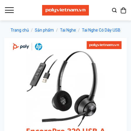
Bỏ
qua
nội
dung
Trang chủ
/
Sản phẩm
/
Tai Nghe
/
Tai Nghe Có Dây USB