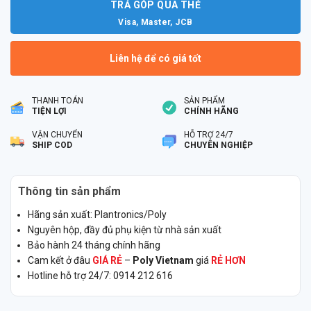
TRẢ GÓP QUA THẺ
Visa, Master, JCB
Liên hệ để có giá tốt
THANH TOÁN
SẢN PHẨM
TIỆN LỢI
CHÍNH HÃNG
VẬN CHUYỂN
HỖ TRỢ 24/7
SHIP COD
CHUYÊN NGHIỆP
Thông tin sản phẩm
Hãng sản xuất: Plantronics/Poly
Nguyên hộp, đầy đủ phụ kiện từ nhà sản xuất
Bảo hành 24 tháng chính hãng
Cam kết ở đâu
GIÁ RẺ
–
Poly Vietnam
giá
RẺ HƠN
Hotline hỗ trợ 24/7: 0914 212 616