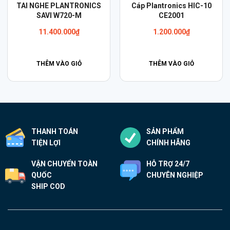
Tai Nghe Plantronics
Cáp Plantronics QD to
Voyager Focus UC – B825
3.5mm IP-TOUCH (Alcatel
USB-A/C
Lucent)
7.790.000
₫
990.000
₫
THÊM VÀO GIỎ
THÊM VÀO GIỎ
THANH TOÁN
SẢN PHẨM
TIỆN LỢI
CHÍNH HÃNG
VẬN CHUYỂN TOÀN
HỖ TRỢ 24/7
QUỐC
CHUYÊN NGHIỆP
SHIP COD