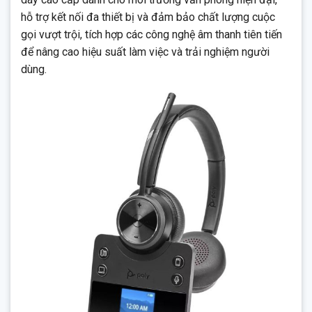
Quản lý từ xa: Hỗ trợ quản lý thiết bị từ xa, bao gồm cập nhật
hỗ trợ kết nối đa thiết bị và đảm bảo chất lượng cuộc
firmware và cài đặt bảo mật, giúp bộ phận IT dễ dàng kiểm
gọi vượt trội, tích hợp các công nghệ âm thanh tiên tiến
soát và bảo trì thiết bị.
để nâng cao hiệu suất làm việc và trải nghiệm người
dùng.