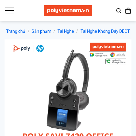
Bỏ
qua
nội
dung
Trang chủ
/
Sản phẩm
/
Tai Nghe
/
Tai Nghe Không Dây DECT