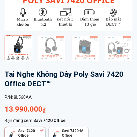
Tai Nghe Không Dây Poly Savi 7420
Office DECT™
P/N:
8L560AA
13.990.000
₫
Bạn đang xem
Savi 7420 Office
Savi 7420
Savi 7420-M
Office
Office