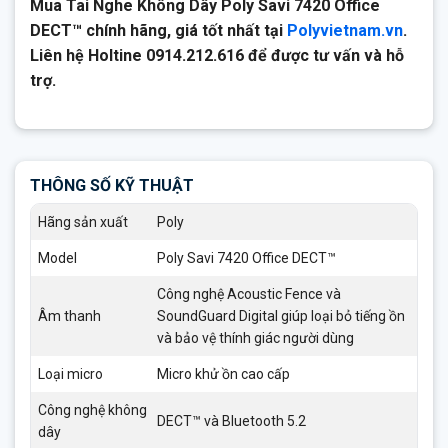
Mua Tai Nghe Không Dây Poly Savi 7420 Office
DECT™ chính hãng, giá tốt nhất tại
Polyvietnam.vn
.
Liên hệ Holtine 0914.212.616 để được tư vấn và hỗ
trợ.
THÔNG SỐ KỸ THUẬT
Hãng sản xuất
Poly
Model
Poly Savi 7420 Office DECT™
Công nghệ Acoustic Fence và
Âm thanh
SoundGuard Digital giúp loại bỏ tiếng ồn
và bảo vệ thính giác người dùng
Loại micro
Micro khử ồn cao cấp
Công nghệ không
DECT™ và Bluetooth 5.2
dây