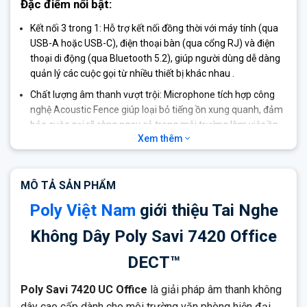
Đặc điểm nổi bật:
Kết nối 3 trong 1: Hỗ trợ kết nối đồng thời với máy tính (qua
USB-A hoặc USB-C), điện thoại bàn (qua cổng RJ) và điện
thoại di động (qua Bluetooth 5.2), giúp người dùng dễ dàng
quản lý các cuộc gọi từ nhiều thiết bị khác nhau .
Chất lượng âm thanh vượt trội: Microphone tích hợp công
nghệ Acoustic Fence giúp loại bỏ tiếng ồn xung quanh, đảm
bảo cuộc gọi rõ ràng ngay cả trong môi trường làm việc ồn
Xem thêm
ào .
Bảo mật cao: Được chứng nhận DECT™ Security Step C với
mã hóa AES 256-bit và xác thực AES 128-bit, đảm bảo an
MÔ TẢ SẢN PHẨM
toàn cho các cuộc trò chuyện quan trọng .
Poly Việt Nam
giới thiệu Tai Nghe
Khả năng hội nghị: Cho phép kết nối lên đến 4 tai nghe vào
cùng một đế, thuận tiện cho việc đào tạo hoặc họp nhóm .
Không Dây Poly Savi 7420 Office
Chứng nhận Microsoft Teams: Phiên bản được chứng nhận
DECT™
cho Microsoft Teams có nút chuyên dụng trên đế, giúp truy
cập nhanh vào ứng dụng và tối ưu hóa trải nghiệm người
Poly Savi 7420 UC Office
là giải pháp âm thanh không
dùng .
dây cao cấp dành cho môi trường văn phòng hiện đại,