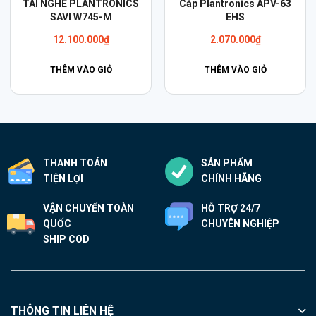
TAI NGHE PLANTRONICS
Cáp Plantronics APV-63
SAVI W745-M
EHS
12.100.000
₫
2.070.000
₫
THÊM VÀO GIỎ
THÊM VÀO GIỎ
THANH TOÁN
SẢN PHẨM
TIỆN LỢI
CHÍNH HÃNG
VẬN CHUYỂN TOÀN
HỖ TRỢ 24/7
QUỐC
CHUYÊN NGHIỆP
SHIP COD
THÔNG TIN LIÊN HỆ