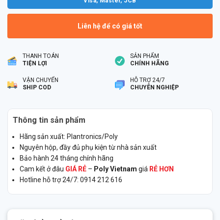
Visa, Master, JCB
Liên hệ để có giá tốt
THANH TOÁN
SẢN PHẨM
TIỆN LỢI
CHÍNH HÃNG
VẬN CHUYỂN
HỖ TRỢ 24/7
SHIP COD
CHUYÊN NGHIỆP
Thông tin sản phẩm
Hãng sản xuất: Plantronics/Poly
Nguyên hộp, đầy đủ phụ kiện từ nhà sản xuất
Bảo hành 24 tháng chính hãng
Cam kết ở đâu
GIÁ RẺ
–
Poly Vietnam
giá
RẺ HƠN
Hotline hỗ trợ 24/7: 0914 212 616