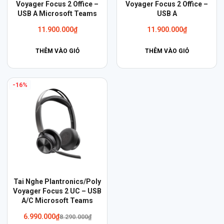
Voyager Focus 2 Office –
Voyager Focus 2 Office –
USB A Microsoft Teams
USB A
11.900.000
₫
11.900.000
₫
THÊM VÀO GIỎ
THÊM VÀO GIỎ
-16%
Tai Nghe Plantronics/Poly
Voyager Focus 2 UC – USB
A/C Microsoft Teams
Giá
Giá
6.990.000
₫
8.290.000
₫
gốc
hiện