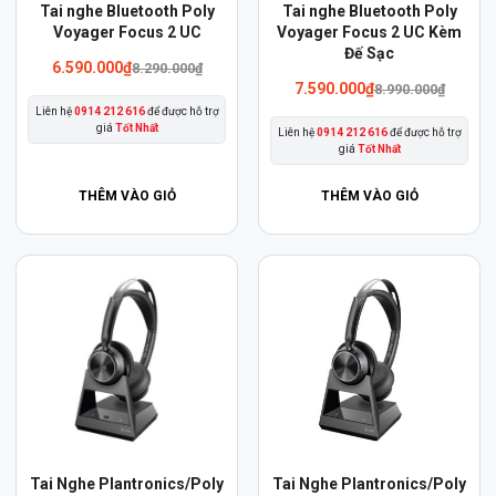
Sản
Sản
Tai nghe Bluetooth Poly
Tai nghe Bluetooth Poly
phẩm
Voyager Focus 2 UC
phẩm
Voyager Focus 2 UC Kèm
Đế Sạc
này
này
6.590.000
₫
8.290.000
₫
có
có
7.590.000
₫
8.990.000
₫
Liên hệ
0914 212 616
để được hỗ trợ
nhiều
nhiều
giá
Tốt Nhất
Liên hệ
0914 212 616
để được hỗ trợ
biến
biến
giá
Tốt Nhất
thể.
thể.
THÊM VÀO GIỎ
THÊM VÀO GIỎ
Các
Các
tùy
tùy
chọn
chọn
có
có
thể
thể
được
được
chọn
chọn
trên
trên
trang
trang
sản
sản
phẩm
phẩm
Tai Nghe Plantronics/Poly
Tai Nghe Plantronics/Poly