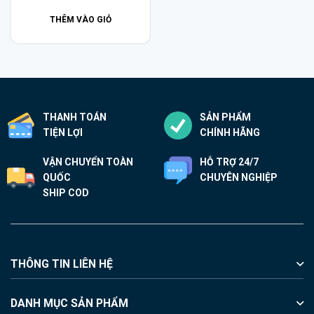
là:
tại
THÊM VÀO GIỎ
8.290.000₫.
là:
6.990.000₫.
THANH TOÁN
SẢN PHẨM
TIỆN LỢI
CHÍNH HÃNG
VẬN CHUYỂN TOÀN
HỖ TRỢ 24/7
QUỐC
CHUYÊN NGHIỆP
SHIP COD
THÔNG TIN LIÊN HỆ
DANH MỤC SẢN PHẨM