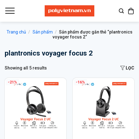
Bỏ
qua
nội
dung
Trang chủ
/
Sản phẩm
/
Sản phẩm được gắn thẻ “plantronics
voyager focus 2”
plantronics voyager focus 2
Showing all 5 results
LỌC
-21%
-16%