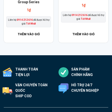
Group Series
1
₫
1
₫
Liên hệ
0914 212 616
để được hỗ trợ
giá
Tốt Nhất
Liên hệ
0914 212 616
để được hỗ trợ
giá
Tốt Nhất
THÊM VÀO GIỎ
THÊM VÀO GIỎ
THANH TOÁN
SẢN PHẨM
TIỆN LỢI
CHÍNH HÃNG
VẬN CHUYỂN TOÀN
HỖ TRỢ 24/7
QUỐC
CHUYÊN NGHIỆP
SHIP COD