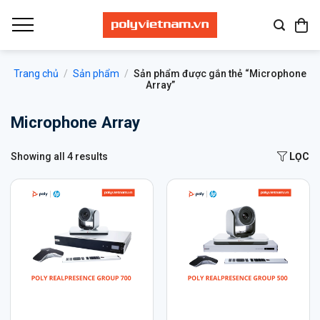
Bỏ
qua
nội
dung
Trang chủ
/
Sản phẩm
/
Sản phẩm được gắn thẻ “Microphone
Array”
Microphone Array
Showing all 4 results
LỌC