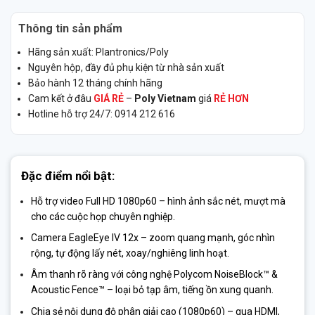
Thông tin sản phẩm
Hãng sản xuất: Plantronics/Poly
Nguyên hộp, đầy đủ phụ kiện từ nhà sản xuất
Bảo hành 12 tháng chính hãng
Cam kết ở đâu
GIÁ RẺ
–
Poly Vietnam
giá
RẺ HƠN
Hotline hỗ trợ 24/7: 0914 212 616
Đặc điểm nổi bật:
Hỗ trợ video Full HD 1080p60 – hình ảnh sắc nét, mượt mà
cho các cuộc họp chuyên nghiệp.
Camera EagleEye IV 12x – zoom quang mạnh, góc nhìn
rộng, tự động lấy nét, xoay/nghiêng linh hoạt.
Âm thanh rõ ràng với công nghệ Polycom NoiseBlock™ &
Acoustic Fence™ – loại bỏ tạp âm, tiếng ồn xung quanh.
Chia sẻ nội dung độ phân giải cao (1080p60) – qua HDMI,