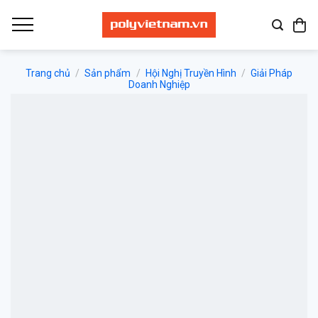
Bỏ
qua
nội
dung
Trang chủ
/
Sản phẩm
/
Hội Nghị Truyền Hình
/
Giải Pháp
Doanh Nghiệp