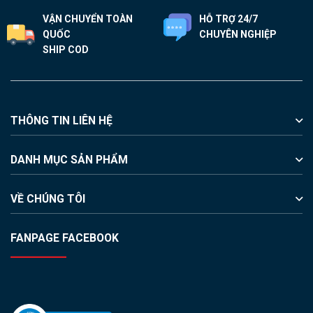
trên
VẬN CHUYỂN TOÀN
HỖ TRỢ 24/7
trang
QUỐC
CHUYÊN NGHIỆP
sản
SHIP COD
phẩm
THÔNG TIN LIÊN HỆ
DANH MỤC SẢN PHẨM
VỀ CHÚNG TÔI
FANPAGE FACEBOOK