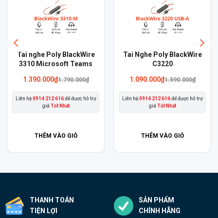
Sản
e
Tai Nghe Không Dây Poly
Tai nghe Poly BlackWire
Savi 7410 Office DECT™
phẩm
3315 Microsoft Teams
này
12.990.000
₫
2.490.000
₫
2.990.000
₫
có
rợ
Liên hệ
0914 212 616
để được hỗ trợ
Liên hệ
0914 212 616
để được hỗ trợ
nhiều
giá
Tốt Nhất
giá
Tốt Nhất
biến
thể.
THÊM VÀO GIỎ
THÊM VÀO GIỎ
Các
tùy
chọn
có
thể
được
THANH TOÁN
SẢN PHẨM
chọn
TIỆN LỢI
CHÍNH HÃNG