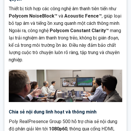
Thiết bị tích hợp các công nghệ âm thanh tiên tiến như
Polycom NoiseBlock™
và
Acoustic Fence™
, giúp loại
bỏ tạp âm và tiếng ồn xung quanh một cách thông minh.
Ngoài ra, công nghệ
Polycom Constant Clarity™
mang
lại trải nghiệm âm thanh trong trẻo, không bị gián đoạn,
kể cả trong môi trường ồn ào. Điều này đảm bảo chất
lượng cuộc trò chuyện luôn rõ ràng, tập trung và chuyên
nghiệp.
Chia sẻ nội dung linh hoạt và thông minh
Poly RealPresence Group 500 hỗ trợ chia sẻ nội dung
độ phân giải lên tới
1080p60
, thông qua cổng HDMI,