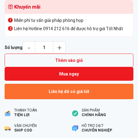
Khuyến mãi
Miễn phí tư vấn giải pháp phòng họp
Liên hệ Hotline 0914 212 616 để được hỗ trợ giá Tốt Nhất
Thiết Bị Hội Nghị Poly RealPresence Group 500 số lượng
Số lượng
Thêm vào giỏ
Mua ngay
Liên hệ để có giá tốt
THANH TOÁN
SẢN PHẨM
TIỆN LỢI
CHÍNH HÃNG
VẬN CHUYỂN
HỖ TRỢ 24/7
SHIP COD
CHUYÊN NGHIỆP