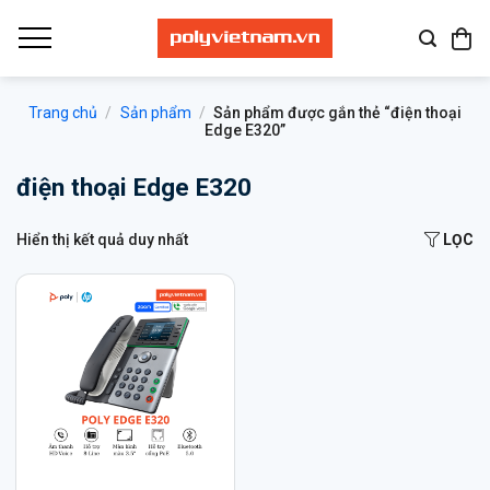
Bỏ
qua
nội
dung
Trang chủ
/
Sản phẩm
/
Sản phẩm được gắn thẻ “điện thoại
Edge E320”
điện thoại Edge E320
Hiển thị kết quả duy nhất
LỌC