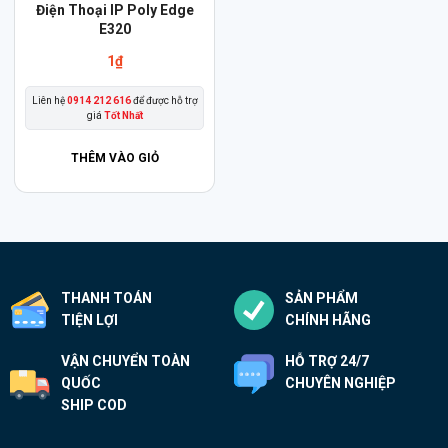
Điện Thoại IP Poly Edge
E320
1
₫
Liên hệ
0914 212 616
để được hỗ trợ
giá
Tốt Nhất
THÊM VÀO GIỎ
THANH TOÁN
SẢN PHẨM
TIỆN LỢI
CHÍNH HÃNG
VẬN CHUYỂN TOÀN
HỖ TRỢ 24/7
QUỐC
CHUYÊN NGHIỆP
SHIP COD