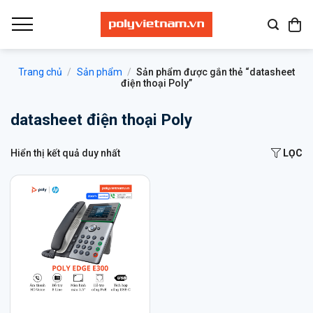
Bỏ
qua
nội
dung
Trang chủ
/
Sản phẩm
/
Sản phẩm được gắn thẻ “datasheet
điện thoại Poly”
datasheet điện thoại Poly
Hiển thị kết quả duy nhất
LỌC