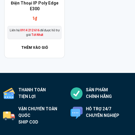
Điện Thoại IP Poly Edge
E300
1
₫
Liên hệ
0914 212 616
để được hỗ trợ
giá
Tốt Nhất
THÊM VÀO GIỎ
THANH TOÁN
SẢN PHẨM
TIỆN LỢI
CHÍNH HÃNG
VẬN CHUYỂN TOÀN
HỖ TRỢ 24/7
QUỐC
CHUYÊN NGHIỆP
SHIP COD