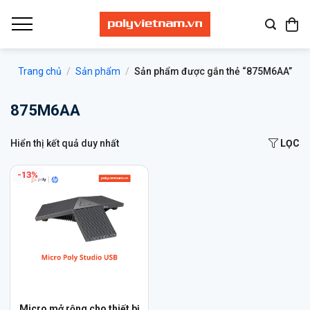
Bỏ
qua
nội
dung
Trang chủ
/
Sản phẩm
/
Sản phẩm được gắn thẻ “875M6AA”
875M6AA
Hiển thị kết quả duy nhất
LỌC
-13%
Micro mở rộng cho thiết bị