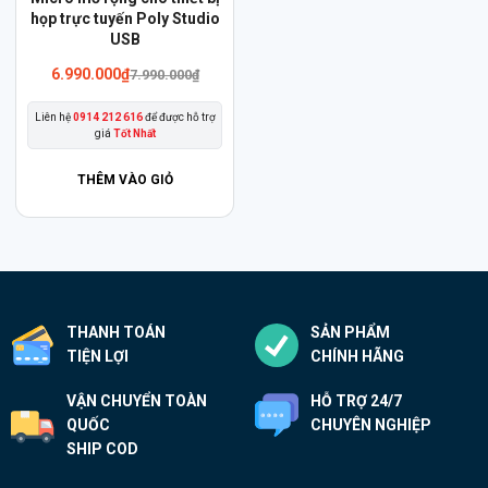
họp trực tuyến Poly Studio
USB
Giá
Giá
6.990.000
₫
7.990.000
₫
gốc
hiện
là:
tại
Liên hệ
0914 212 616
để được hỗ trợ
7.990.000₫.
là:
giá
Tốt Nhất
6.990.000₫.
THÊM VÀO GIỎ
THANH TOÁN
SẢN PHẨM
TIỆN LỢI
CHÍNH HÃNG
VẬN CHUYỂN TOÀN
HỖ TRỢ 24/7
QUỐC
CHUYÊN NGHIỆP
SHIP COD