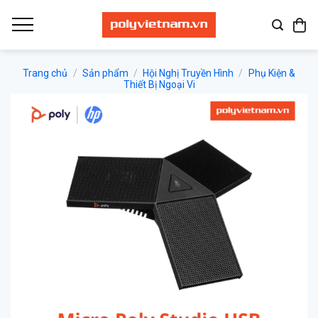
Bỏ
qua
nội
dung
Trang chủ
/
Sản phẩm
/
Hội Nghị Truyền Hình
/
Phụ Kiện &
Thiết Bị Ngoại Vi