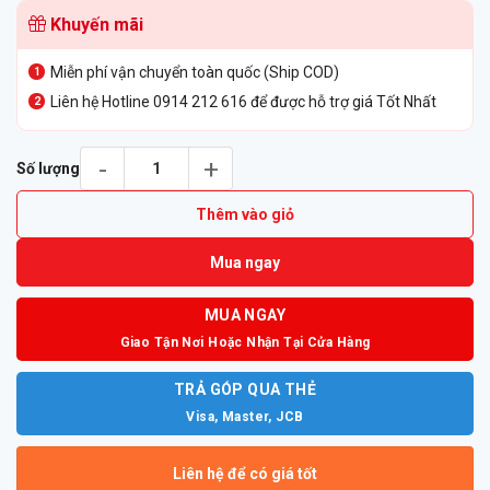
gốc
hiện
Khuyến mãi
là:
tại
7.990.000₫.
là:
Miễn phí vận chuyển toàn quốc (Ship COD)
6.990.000₫.
Liên hệ Hotline 0914 212 616 để được hỗ trợ giá Tốt Nhất
Micro mở rộng cho thiết bị họp trực tuyến Poly Studio USB số l
Số lượng
Thêm vào giỏ
Mua ngay
MUA NGAY
Giao Tận Nơi Hoặc Nhận Tại Cửa Hàng
TRẢ GÓP QUA THẺ
Visa, Master, JCB
Liên hệ để có giá tốt