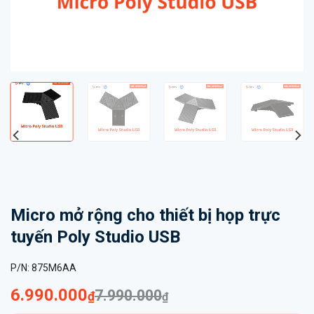
Micro mở rộng cho thiết bị họp trực
tuyến Poly Studio USB
P/N:
875M6AA
Giá
Giá
6.990.000
7.990.000
₫
₫