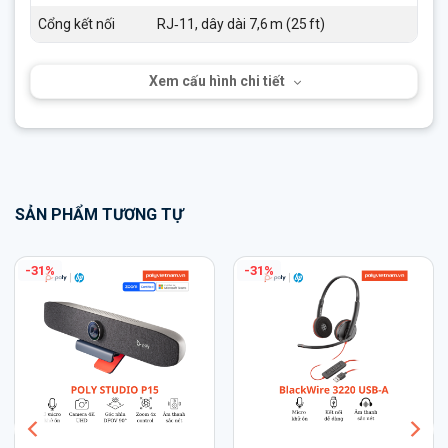
Cổng kết nối
RJ‑11, dây dài 7,6 m (25 ft)
Xem cấu hình chi tiết
SẢN PHẨM TƯƠNG TỰ
-17%