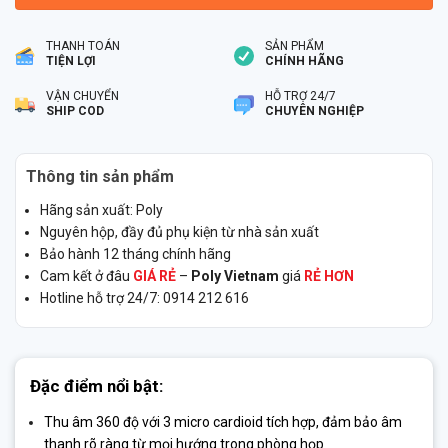
THANH TOÁN
SẢN PHẨM
TIỆN LỢI
CHÍNH HÃNG
VẬN CHUYỂN
HỖ TRỢ 24/7
SHIP COD
CHUYÊN NGHIỆP
Thông tin sản phẩm
Hãng sản xuất: Poly
Nguyên hộp, đầy đủ phụ kiện từ nhà sản xuất
Bảo hành 12 tháng chính hãng
Cam kết ở đâu
GIÁ RẺ
–
Poly Vietnam
giá
RẺ HƠN
Hotline hỗ trợ 24/7: 0914 212 616
Đặc điểm nổi bật:
Thu âm 360 độ với 3 micro cardioid tích hợp
, đảm bảo âm
thanh rõ ràng từ mọi hướng trong phòng họp