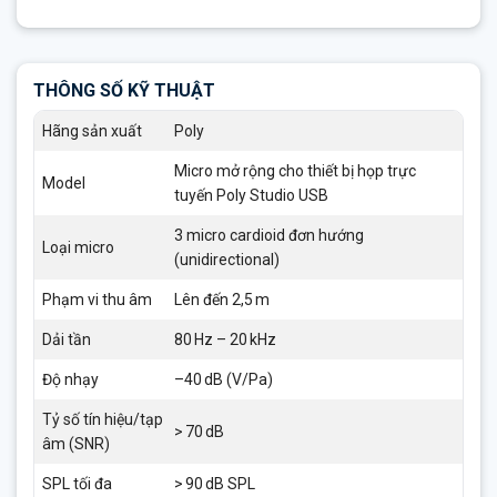
THÔNG SỐ KỸ THUẬT
Hãng sản xuất
Poly
Micro mở rộng cho thiết bị họp trực
Model
tuyến Poly Studio USB
3 micro cardioid đơn hướng
Loại micro
(unidirectional)
Phạm vi thu âm
Lên đến 2,5 m
Dải tần
80 Hz – 20 kHz
Độ nhạy
–40 dB (V/Pa)
Tỷ số tín hiệu/tạp
> 70 dB
âm (SNR)
SPL tối đa
> 90 dB SPL