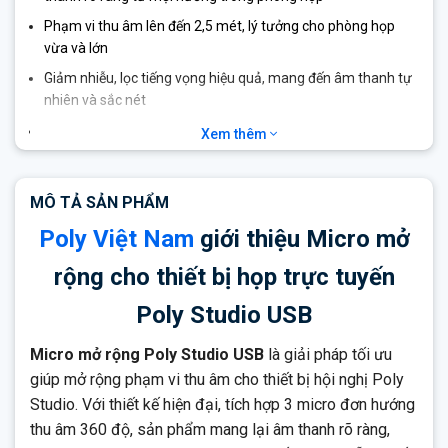
Phạm vi thu âm lên đến 2,5 mét
, lý tưởng cho phòng họp
vừa và lớn
Giảm nhiễu, lọc tiếng vọng hiệu quả
, mang đến âm thanh tự
nhiên và sắc nét
Nút tắt tiếng (mute) tích hợp trên thiết bị
, dễ dàng điều khiển
Xem thêm
với đèn LED báo trạng thái
Kết nối đơn giản bằng cáp RJ-11
, không cần phần mềm hay
MÔ TẢ SẢN PHẨM
nguồn điện rời
Poly Việt Nam
giới thiệu Micro mở
Chiều dài cáp lên tới 7,6 mét
, linh hoạt bố trí vị trí micro
trong không gian họp
rộng cho thiết bị họp trực tuyến
Thiết kế nhỏ gọn, cao cấp
, đồng bộ với dòng thiết bị Poly
Poly Studio USB
Studio USB/X50/X52/X70
Tương thích hoàn hảo với Poly Studio USB và các dòng
Micro mở rộng Poly Studio USB
là giải pháp tối ưu
video bar cao cấp của Poly
giúp mở rộng phạm vi thu âm cho thiết bị hội nghị Poly
Cài đặt Plug & Play
, tiết kiệm thời gian và chi phí triển khai
Studio. Với thiết kế hiện đại, tích hợp 3 micro đơn hướng
thu âm 360 độ, sản phẩm mang lại âm thanh rõ ràng,