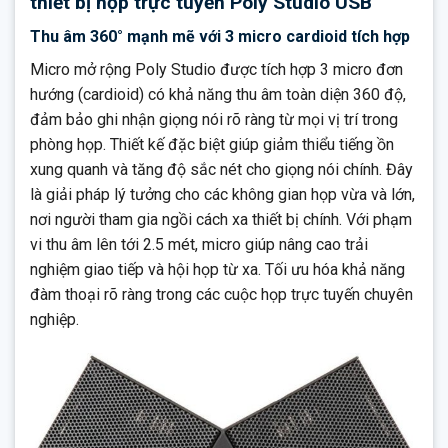
thiết bị họp trực tuyến Poly Studio USB
Thu âm 360° mạnh mẽ với 3 micro cardioid tích hợp
Micro mở rộng Poly Studio được tích hợp 3 micro đơn
hướng (cardioid) có khả năng thu âm toàn diện 360 độ,
đảm bảo ghi nhận giọng nói rõ ràng từ mọi vị trí trong
phòng họp. Thiết kế đặc biệt giúp giảm thiểu tiếng ồn
xung quanh và tăng độ sắc nét cho giọng nói chính. Đây
là giải pháp lý tưởng cho các không gian họp vừa và lớn,
nơi người tham gia ngồi cách xa thiết bị chính. Với phạm
vi thu âm lên tới 2.5 mét, micro giúp nâng cao trải
nghiệm giao tiếp và hội họp từ xa. Tối ưu hóa khả năng
đàm thoại rõ ràng trong các cuộc họp trực tuyến chuyên
nghiệp.