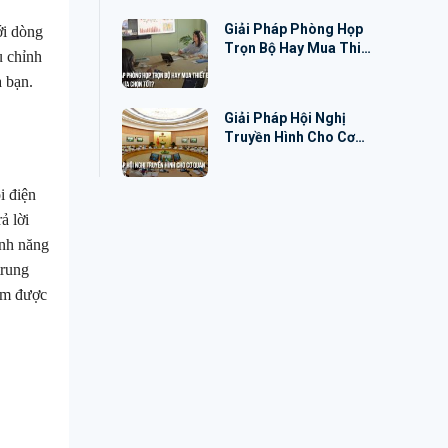
Giải Pháp Phòng Họp
ới dòng
Trọn Bộ Hay Mua Thiết
u chỉnh
Bị Riêng: Đâu Là Lựa
a bạn.
Chọn Tốt?
Giải Pháp Hội Nghị
Truyền Hình Cho Cơ
Quan Nhà Nước
i điện
ả lời
ính năng
trung
iếm được