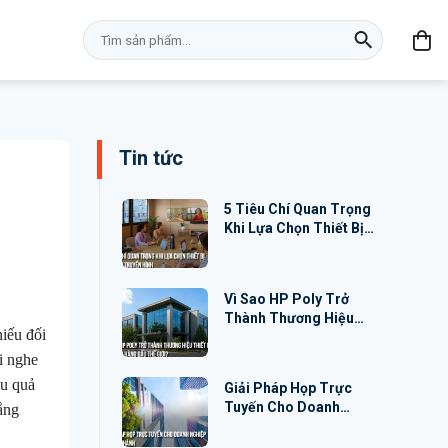
Tìm
kiếm:
Tin tức
5 Tiêu Chí Quan Trọng
Khi Lựa Chọn Thiết Bị
Hội Nghị Truyền Hình
Vì Sao HP Poly Trở
Thành Thương Hiệu
iếu đối
Thiết Bị Hội Nghị Hàng
Đầu Thế Giới?
i nghe
ệu quả
Giải Pháp Họp Trực
Tuyến Cho Doanh
lắng
Nghiệp Đa Chi Nhánh