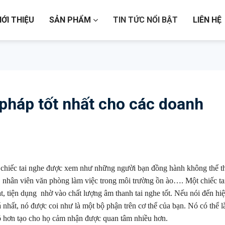
IỚI THIỆU
SẢN PHẨM
TIN TỨC NỔI BẬT
LIÊN HỆ
i pháp tốt nhất cho các doanh
 chiếc tai nghe được xem như những người bạn đồng hành không thể th
, nhân viên văn phòng làm việc trong môi trường ồn ào…. Một chiếc ta
oạt, tiện dụng nhờ vào chất lượng âm thanh tai nghe tốt. Nếu nói đến hi
giá nhất, nó được coi như là một bộ phận trên cơ thể của bạn. Nó có thể 
õ hơn tạo cho họ cảm nhận được quan tâm nhiều hơn.