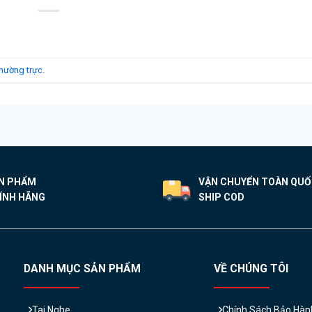
 thường trực
.
N PHẨM
VẬN CHUYỂN TOÀN QU
ÍNH HÃNG
SHIP COD
DANH MỤC SẢN PHẨM
VỀ CHÚNG TÔI
Tai Nghe
Chính Sách Bảo Hàn