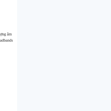
lượng âm
eadbands