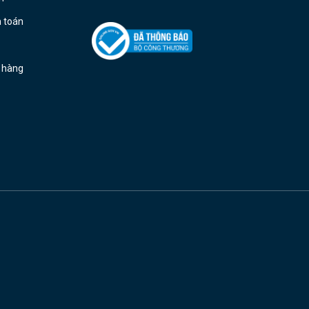
h toán
ả hàng