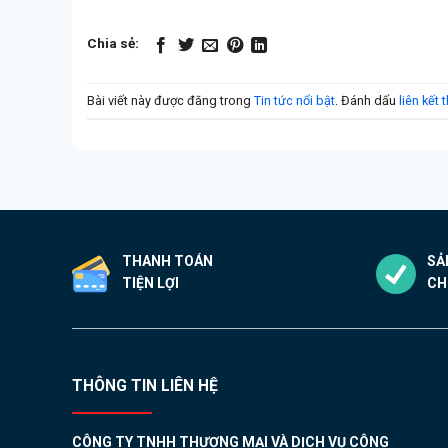
Chia sẻ:
Bài viết này được đăng trong
Tin tức nổi bật
. Đánh dấu
liên kết
THANH TOÁN
SẢ
TIỆN LỢI
CH
THÔNG TIN LIÊN HỆ
CÔNG TY TNHH THƯƠNG MẠI VÀ DỊCH VỤ CÔNG