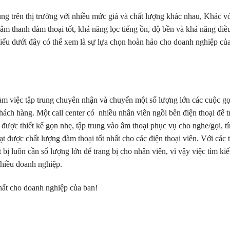
dụng trên thị trường với nhiều mức giá và chất lượng khác nhau, Khác v
 âm thanh đàm thoại tốt, khả năng lọc tiếng ồn, độ bền và khả năng điề
u biểu dưới đây có thể xem là sự lựa chọn hoàn hảo cho doanh nghiệp củ
 làm việc tập trung chuyên nhận và chuyển một số lượng lớn các cuộc gọ
hách hàng. Một call center có nhiều nhân viên ngồi bên điện thoại để tr
ược thiết kế gọn nhẹ, tập trung vào âm thoại phục vụ cho nghe/gọi, t
 được chất lượng đàm thoại tốt nhất cho các điện thoại viên. Với các 
ết bị luôn cần số lượng lớn để trang bị cho nhân viên, vì vậy việc tìm k
nhiều doanh nghiệp.
nhất cho doanh nghiệp của ban!