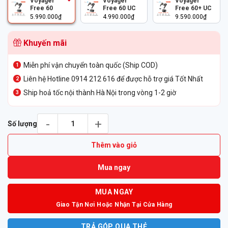
Voyager
Voyager
Voyager
7.990.000₫.
là:
Free 60
Free 60 UC
Free 60+ UC
5.990.000
₫
4.990.000
₫
9.590.000
₫
5.990.000₫.
Khuyến mãi
Miễn phí vận chuyển toàn quốc (Ship COD)
Liên hệ Hotline 0914 212 616 để được hỗ trợ giá Tốt Nhất
Ship hoả tốc nội thành Hà Nội trong vòng 1-2 giờ
Tai Nghe True Wireless Poly Voyager Free 60 số lượng
Số lượng
Thêm vào giỏ
Mua ngay
MUA NGAY
Giao Tận Nơi Hoặc Nhận Tại Cửa Hàng
TRẢ GÓP QUA THẺ