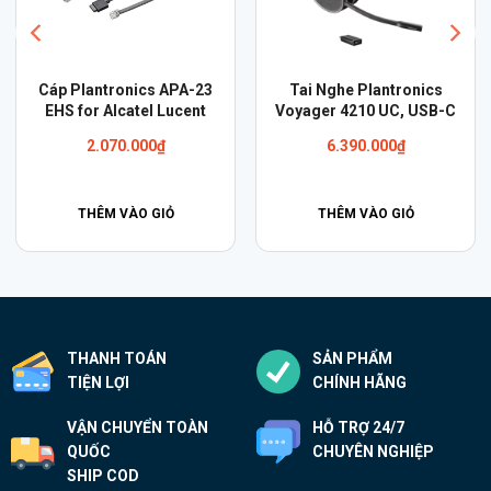
Cáp Plantronics APA-23
Tai Nghe Plantronics
EHS for Alcatel Lucent
Voyager 4210 UC, USB-C
2.070.000
₫
6.390.000
₫
THÊM VÀO GIỎ
THÊM VÀO GIỎ
THANH TOÁN
SẢN PHẨM
TIỆN LỢI
CHÍNH HÃNG
VẬN CHUYỂN TOÀN
HỖ TRỢ 24/7
QUỐC
CHUYÊN NGHIỆP
SHIP COD