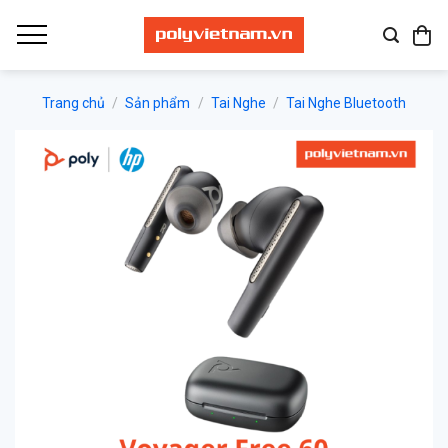
Bỏ
qua
nội
dung
Trang chủ
/
Sản phẩm
/
Tai Nghe
/
Tai Nghe Bluetooth