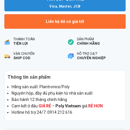
Visa, Master, JCB
Liên hệ để có giá tốt
THANH TOÁN
SẢN PHẨM
TIỆN LỢI
CHÍNH HÃNG
VẬN CHUYỂN
HỖ TRỢ 24/7
SHIP COD
CHUYÊN NGHIỆP
Thông tin sản phẩm
Hãng sản xuất: Plantronics/Poly
Nguyên hộp, đầy đủ phụ kiện từ nhà sản xuất
Bảo hành 12 tháng chính hãng
Cam kết ở đâu
GIÁ RẺ
–
Poly Vietnam
giá
RẺ HƠN
Hotline hỗ trợ 24/7: 0914 212 616