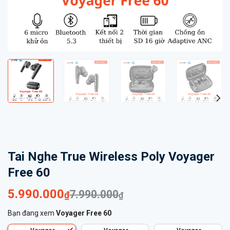
Tai Nghe True Wireless Poly Voyager
Free 60
Giá
Giá
5.990.000
7.990.000
₫
₫
gốc
hiện
Bạn đang xem
Voyager Free 60
là:
tại