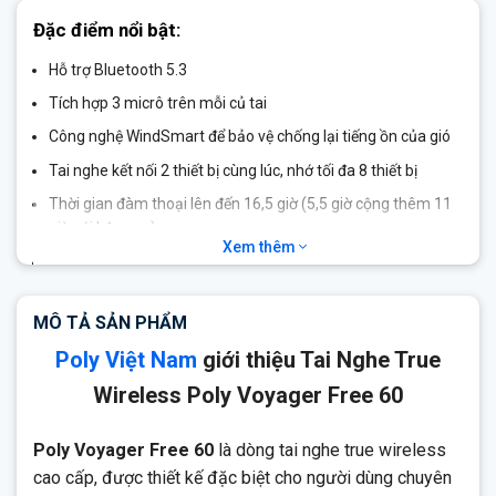
Đặc điểm nổi bật:
Hỗ trợ Bluetooth 5.3
Tích hợp 3 micrô trên mỗi củ tai
Công nghệ WindSmart để bảo vệ chống lại tiếng ồn của gió
Tai nghe kết nối 2 thiết bị cùng lúc, nhớ tối đa 8 thiết bị
Thời gian đàm thoại lên đến 16,5 giờ (5,5 giờ cộng thêm 11
giờ với hộp sạc)
Xem thêm
Thời gian nghe (ANC bật) lên đến 24 giờ (8 giờ cộng thêm
16 giờ với hộp sạc)
Sạc nhanh 15 phút dùng thêm dc 1-2 giờ sử dụng
MÔ TẢ SẢN PHẨM
Adaptive ANC tự động bù đắp cho các thay đổi về mức độ
Poly Việt Nam
giới thiệu Tai Nghe True
phù hợp của người dùng
Wireless Poly Voyager Free 60
Poly Voyager Free 60
là dòng tai nghe true wireless
cao cấp, được thiết kế đặc biệt cho người dùng chuyên