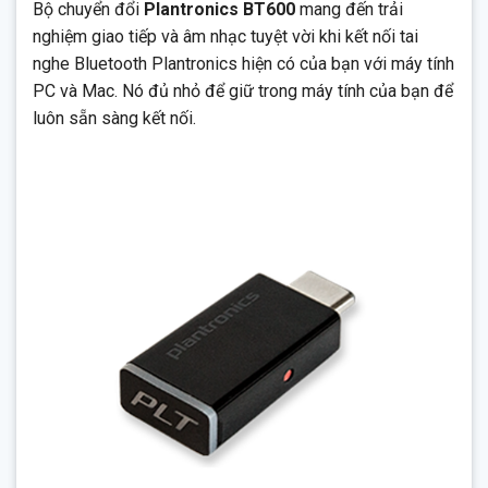
Bộ chuyển đổi
Plantronics BT600
mang đến trải
Phần mềm Plantronics Hub trên PC hoặc Mac cung cấp khả
năng điều khiển cuộc gọi trên nhiều điện thoại mềm
nghiệm giao tiếp và âm nhạc tuyệt vời khi kết nối tai
nghe Bluetooth Plantronics hiện có của bạn với máy tính
Bluetooth v4.1
PC và Mac. Nó đủ nhỏ để giữ trong máy tính của bạn để
Di chuyển lên đến 98 feet (30 mét) với các thiết bị hỗ trợ
luôn sẵn sàng kết nối.
Class 1
Kích thước nhỏ cho phép bạn giữ cho bộ điều hợp được lưu
trữ trong cổng luôn sẵn sàng để kết nối