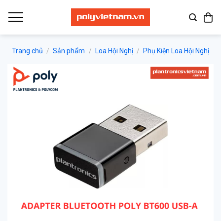
Bỏ
qua
nội
dung
Trang chủ
/
Sản phẩm
/
Loa Hội Nghị
/
Phụ Kiện Loa Hội Nghị