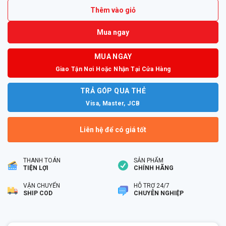
Thêm vào giỏ
Mua ngay
MUA NGAY
Giao Tận Nơi Hoặc Nhận Tại Cửa Hàng
TRẢ GÓP QUA THẺ
Visa, Master, JCB
Liên hệ để có giá tốt
THANH TOÁN
SẢN PHẨM
TIỆN LỢI
CHÍNH HÃNG
VẬN CHUYỂN
HỖ TRỢ 24/7
SHIP COD
CHUYÊN NGHIỆP