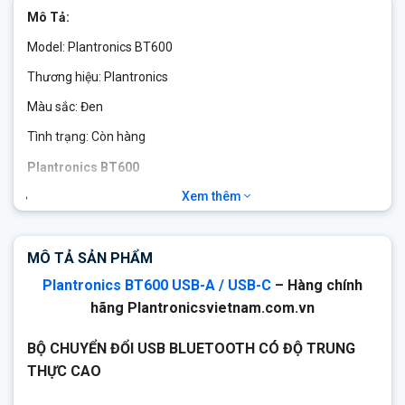
Mô Tả:
Model: Plantronics BT600
Thương hiệu: Plantronics
Màu sắc: Đen
Tình trạng: Còn hàng
Plantronics BT600
Xem thêm
Bộ chuyển đổi USB-A/USB-C thay thế
Đối với Voyager 3200 UC, Voyager 5200 UC, Voyager 6200
UC,Voyager Focus UC, Voyager 4200 UC & Voyager 8200 UC
MÔ TẢ SẢN PHẨM
Cũng dành cho Voyager Focus (PL-B825 & PL-B825-M), &
Plantronics BT600 USB-A / USB-C
– Hàng chính
BackBeat PRO +
hãng Plantronicsvietnam.com.vn
Được chứng nhận cho Skype for Business và được tối ưu
hóa cho Microsoft Lync
BỘ CHUYỂN ĐỔI USB BLUETOOTH CÓ ĐỘ TRUNG
Được xây dựng cho các ứng dụng UC và điện thoại mềm của
THỰC CAO
Avaya, Cisco và các hãng khác