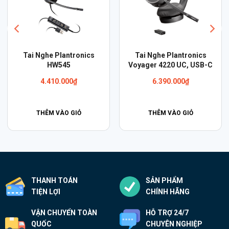
Tai Nghe Plantronics
Tai Nghe Plantronics
HW545
Voyager 4220 UC, USB-C
4.410.000
₫
6.390.000
₫
THÊM VÀO GIỎ
THÊM VÀO GIỎ
THANH TOÁN
SẢN PHẨM
TIỆN LỢI
CHÍNH HÃNG
VẬN CHUYỂN TOÀN
HỖ TRỢ 24/7
QUỐC
CHUYÊN NGHIỆP