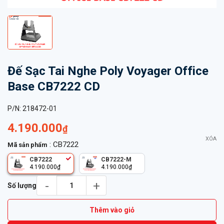
Đế Sạc Tai Nghe Poly Voyager Office
Base CB7222 CD
P/N:
218472-01
4.190.000
₫
XÓA
: CB7222
Mã sản phẩm
CB7222
CB7222-M
4.190.000
₫
4.190.000
₫
Đế Sạc Tai Nghe Poly Voyager Office Base CB7222 CD số lượn
Số lượng
Thêm vào giỏ