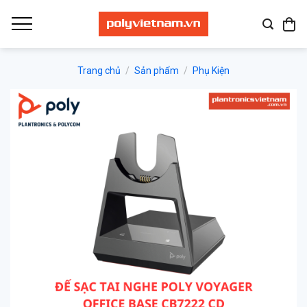
Bỏ
qua
nội
dung
Trang chủ
/
Sản phẩm
/
Phụ Kiện