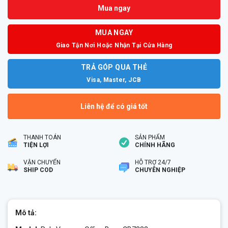
Mua ngay
MUA NGAY
Giao Tận Nơi Hoặc Nhận Tại Cửa Hàng
TRẢ GÓP QUA THẺ
Visa, Master, JCB
Liên hệ để có giá tốt
THANH TOÁN
SẢN PHẨM
TIỆN LỢI
CHÍNH HÃNG
VẬN CHUYỂN
HỖ TRỢ 24/7
SHIP COD
CHUYÊN NGHIỆP
Mô tả: