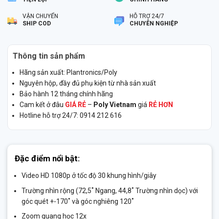
VẬN CHUYỂN
HỖ TRỢ 24/7
SHIP COD
CHUYÊN NGHIỆP
Thông tin sản phẩm
Hãng sản xuất: Plantronics/Poly
Nguyên hộp, đầy đủ phụ kiện từ nhà sản xuất
Bảo hành 12 tháng chính hãng
Cam kết ở đâu
GIÁ RẺ
–
Poly Vietnam
giá
RẺ HƠN
Hotline hỗ trợ 24/7: 0914 212 616
Đặc điểm nổi bật:
Video HD 1080p ở tốc độ 30 khung hình/giây
Trường nhìn rộng (72,5˚ Ngang, 44,8˚ Trường nhìn dọc) với
góc quét +-170˚ và góc nghiêng 120˚
Zoom quang học 12x