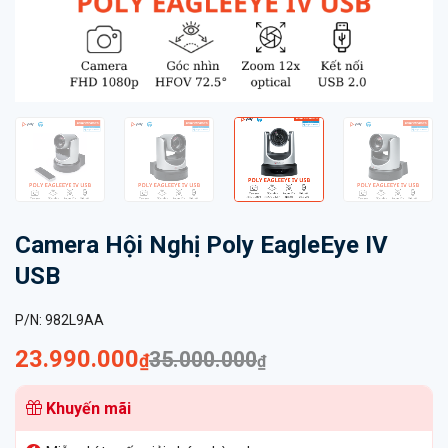
Camera Hội Nghị Poly EagleEye IV
USB
P/N:
982L9AA
Giá
Giá
23.990.000
35.000.000
₫
₫
gốc
hiện
Khuyến mãi
là:
tại
35.000.000₫.
là: