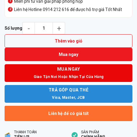
Miễn phí tư vấn giải pháp phòng họp
23.990.000₫.
Liên hệ Hotline 0914 212 616 để được hỗ trợ giá Tốt Nhất
Camera Hội Nghị Poly EagleEye IV USB số lượng
Số lượng
Thêm vào giỏ
Mua ngay
MUA NGAY
Giao Tận Nơi Hoặc Nhận Tại Cửa Hàng
TRẢ GÓP QUA THẺ
Visa, Master, JCB
Liên hệ để có giá tốt
THANH TOÁN
SẢN PHẨM
TIỆN LỢI
CHÍNH HÃNG