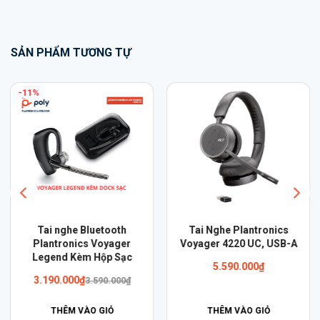
SẢN PHẨM TƯƠNG TỰ
-11%
Tai nghe Bluetooth
Tai Nghe Plantronics
Plantronics Voyager
Voyager 4220 UC, USB-A
Legend Kèm Hộp Sạc
5.590.000
₫
Giá
Giá
3.190.000
₫
3.590.000
₫
gốc
hiện
là:
tại
THÊM VÀO GIỎ
THÊM VÀO GIỎ
3.590.000₫.
là: