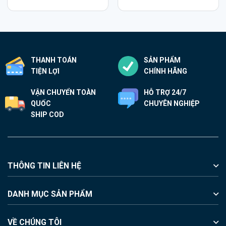
3.190.000₫.
THANH TOÁN
SẢN PHẨM
TIỆN LỢI
CHÍNH HÃNG
VẬN CHUYỂN TOÀN
HỖ TRỢ 24/7
QUỐC
CHUYÊN NGHIỆP
SHIP COD
THÔNG TIN LIÊN HỆ
DANH MỤC SẢN PHẨM
VỀ CHÚNG TÔI