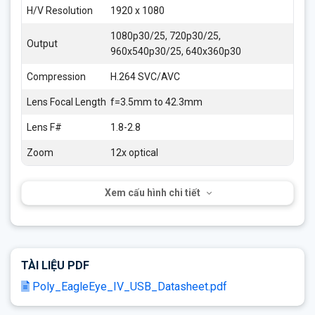
H/V Resolution
1920 x 1080
1080p30/25, 720p30/25,
Output
960x540p30/25, 640x360p30
Compression
H.264 SVC/AVC
Lens Focal Length
f=3.5mm to 42.3mm
Lens F#
1.8-2.8
Zoom
12x optical
Xem cấu hình chi tiết
TÀI LIỆU PDF
Poly_EagleEye_IV_USB_Datasheet.pdf