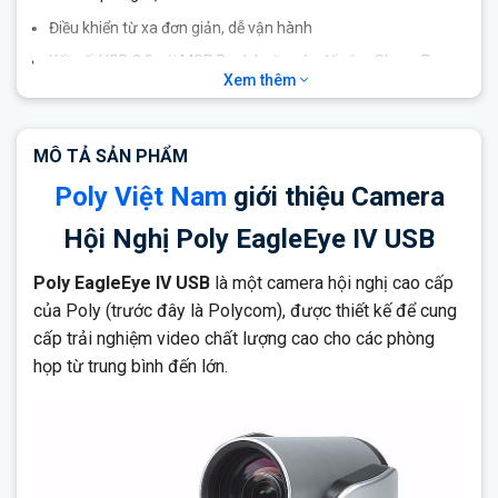
Điều khiển từ xa đơn giản, dễ vận hành
Kết nối USB 2.0 với MSR Dock hoặc các đế cắm Skype Room
Xem thêm
System khác để tối đa hóa chiều dài cáp giữa đế cắm và
camera
MÔ TẢ SẢN PHẨM
Poly Việt Nam
giới thiệu Camera
Hội Nghị Poly EagleEye IV USB
Poly EagleEye IV USB
là một camera hội nghị cao cấp
của Poly (trước đây là Polycom), được thiết kế để cung
cấp trải nghiệm video chất lượng cao cho các phòng
họp từ trung bình đến lớn.