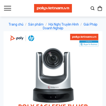
Bỏ
qua
nội
dung
Trang chủ
/
Sản phẩm
/
Hội Nghị Truyền Hình
/
Giải Pháp
Doanh Nghiệp