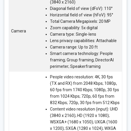
(3840 x 2160)
Diagonal field of view (dFoV): 110°
Horizontal field of view (hFoV): 95°
Total Camera Megapixels: 20 MP
Zoom capability: 5x digital
Camera
Camera type: Single-lens
Lens privacy capabilities: Attachable
Camera range: Up to 20 ft
Smart camera technology: People
framing; Group framing; DirectorAI
perimeter; Speakerframing
People video resolution: 4K, 30 fps
(TX and RX) from 2048 Kbps; 1080p,
60 fps from 1740 Kbps; 1080p, 30 fps
from 1024 Kbps; 720p, 60 fps from
832 Kbps; 720p, 30 fps from 512 Kbps
Content video resolution (input): UHD
(3840 x 2160); HD (1920 x 1080);
WSXGA+ (1680 x 1050); UXGA (1600
x 1200); SXGA (1280 x 1024); WXGA