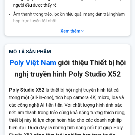
người đều được thấy rõ.
Âm thanh trong trẻo, lọc ồn hiệu quả, mang đến trải nghiệm
họp trực tuyến tốt nhất.
Tương thích với các ứng dụng hội họp Zoom, Microsoft
Xem thêm
Teams, Google Meet…
Quản lý từ xa với phần mềm Poly Lens, đơn giản hóa quá
MÔ TẢ SẢN PHẨM
trình vận hành.
Poly Việt Nam
giới thiệu Thiết bị hội
Lắp đặt nhanh chóng, thiết kế sang trọng, phù hợp với mọi
không gian.
nghị truyền hình Poly Studio X52
Poly Studio X52
là thiết bị hội nghị truyền hình tất cả
trong một (all-in-one), tích hợp camera 4K, micro, loa và
các công nghệ AI tiên tiến. Với chất lượng hình ảnh sắc
nét, âm thanh trong trẻo cùng khả năng tương thích rộng,
thiết bị này là lựa chọn hoàn hảo cho các doanh nghiệp
hiện đại. Dưới đây là những tính năng nổi bật giúp Poly