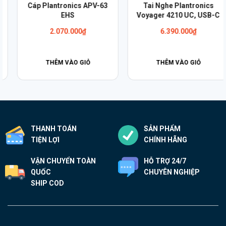
Cáp Plantronics APV-63
Tai Nghe Plantronics
EHS
Voyager 4210 UC, USB-C
2.070.000
₫
6.390.000
₫
THÊM VÀO GIỎ
THÊM VÀO GIỎ
THANH TOÁN
SẢN PHẨM
TIỆN LỢI
CHÍNH HÃNG
VẬN CHUYỂN TOÀN
HỖ TRỢ 24/7
QUỐC
CHUYÊN NGHIỆP
SHIP COD