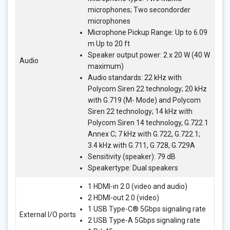
microphones; Two secondorder
microphones
Microphone Pickup Range: Up to 6.09
m Up to 20 ft
Speaker output power: 2 x 20 W (40 W
Audio
maximum)
Audio standards: 22 kHz with
Polycom Siren 22 technology; 20 kHz
with G.719 (M- Mode) and Polycom
Siren 22 technology; 14 kHz with
Polycom Siren 14 technology, G.722.1
Annex C; 7 kHz with G.722, G.722.1;
3.4 kHz with G.711, G.728, G.729A
Sensitivity (speaker): 79 dB
Speakertype: Dual speakers
1 HDMI-in 2.0 (video and audio)
2 HDMI-out 2.0 (video)
1 USB Type-C® 5Gbps signaling rate
External I/O ports
2 USB Type-A 5Gbps signaling rate