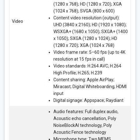
(1280 x 768); HD (1280 x 720); XGA
(1024 x 768); SVGA (800 x 600)
Content video resolution (output):
Video
UHD (3840 x 2160); HD (1920 x 1080);
WSXGA+ (1680 x 1050); SXGA+ (1400
x 1050); SXGA (1280 x 1024); HD
(1280 x 720); XGA (1024 x 768)
Video frame rate: 5–60 fps (up to 4K
resolution at 15 fps in call)
Video standards: H.264 AVC; H.264
High Profile; H.265; H.239
Content sharing: Apple AirPlay;
Miracast; Digital Whiteboarding; HDMI
input
Digital signage: Appspace; Raydiant
Audio features: Full duplex audio,
Acoustic echo cancellation, Poly
NoiseBlockAI technology, Poly
Acoustic Fence technology
Microphone type: Two MEMS