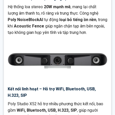
Hệ thống loa stereo
20W mạnh mẽ
, mang lại chất
lượng âm thanh to, rõ ràng và trung thực. Công nghệ
Poly NoiseBlockAI
tự động
loại bỏ tiếng ồn nền
, trong
khi
Acoustic Fence
giúp ngăn chặn tạp âm bên ngoài,
tạo không gian họp yên tĩnh và tập trung hơn.
Kết nối linh hoạt – Hỗ trợ WiFi, Bluetooth, USB,
H.323, SIP
Poly Studio X52 hỗ trợ nhiều phương thức kết nối, bao
gồm
WiFi, Bluetooth, USB, H.323, SIP
, giúp người