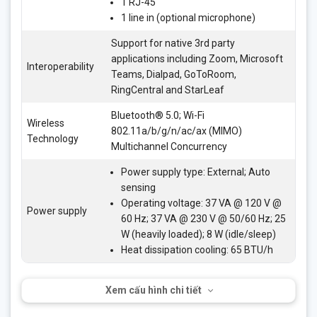
1 RJ-45
1 line in (optional microphone)
Support for native 3rd party
applications including Zoom, Microsoft
Interoperability
Teams, Dialpad, GoToRoom,
RingCentral and StarLeaf
Bluetooth® 5.0; Wi-Fi
Wireless
802.11a/b/g/n/ac/ax (MIMO)
Technology
Multichannel Concurrency
Power supply type: External; Auto
sensing
Operating voltage: 37 VA @ 120 V @
Power supply
60 Hz; 37 VA @ 230 V @ 50/60 Hz; 25
W (heavily loaded); 8 W (idle/sleep)
Heat dissipation cooling: 65 BTU/h
Xem cấu hình chi tiết