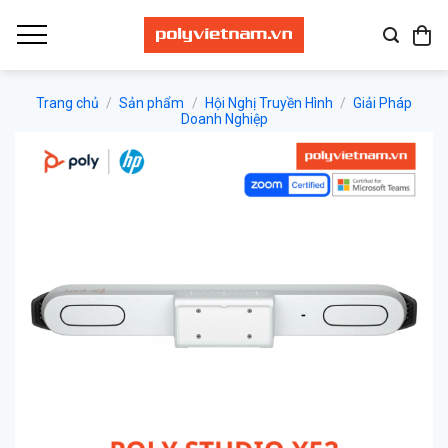
Bỏ
qua
nội
dung
Trang chủ
/
Sản phẩm
/
Hội Nghị Truyền Hình
/
Giải Pháp
Doanh Nghiệp