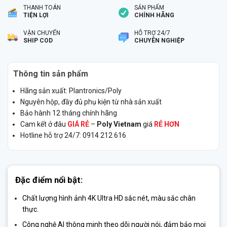
THANH TOÁN
SẢN PHẨM
TIỆN LỢI
CHÍNH HÃNG
VẬN CHUYỂN
HỖ TRỢ 24/7
SHIP COD
CHUYÊN NGHIỆP
Thông tin sản phẩm
Hãng sản xuất: Plantronics/Poly
Nguyên hộp, đầy đủ phụ kiện từ nhà sản xuất
Bảo hành 12 tháng chính hãng
Cam kết ở đâu
GIÁ RẺ
–
Poly Vietnam
giá
RẺ HƠN
Hotline hỗ trợ 24/7: 0914 212 616
Đặc điểm nổi bật:
Chất lượng hình ảnh 4K Ultra HD sắc nét, màu sắc chân
thực.
Công nghệ AI thông minh theo dõi người nói, đảm bảo mọi