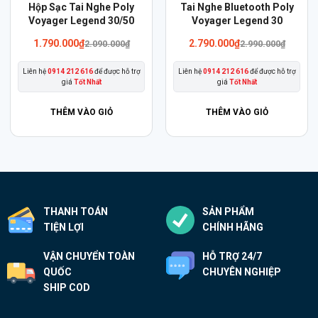
Hộp Sạc Tai Nghe Poly
Tai Nghe Bluetooth Poly
Voyager Legend 30/50
Voyager Legend 30
Giá
Giá
Giá
Giá
1.790.000
₫
2.790.000
₫
2.090.000
₫
2.990.000
₫
gốc
hiện
gốc
hiện
là:
tại
là:
tại
Liên hệ
0914 212 616
để được hỗ trợ
Liên hệ
0914 212 616
để được hỗ trợ
2.090.000₫.
là:
2.990.000₫.
là:
giá
Tốt Nhất
giá
Tốt Nhất
1.790.000₫.
2.790.000₫.
THÊM VÀO GIỎ
THÊM VÀO GIỎ
THANH TOÁN
SẢN PHẨM
TIỆN LỢI
CHÍNH HÃNG
VẬN CHUYỂN TOÀN
HỖ TRỢ 24/7
QUỐC
CHUYÊN NGHIỆP
SHIP COD