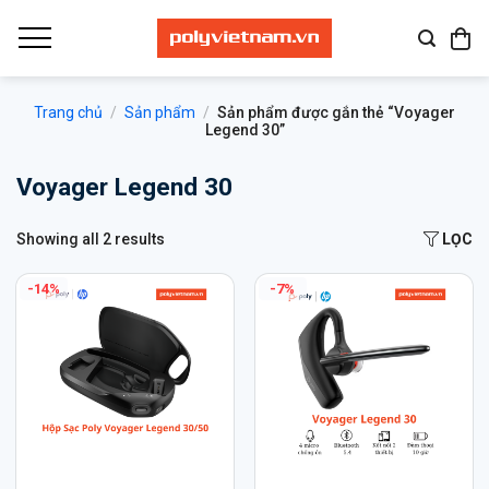
Bỏ
qua
nội
dung
Trang chủ
/
Sản phẩm
/
Sản phẩm được gắn thẻ “Voyager
Legend 30”
Voyager Legend 30
Showing all 2 results
LỌC
-14%
-7%