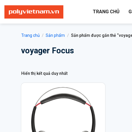
Bỏ
qua
TRANG CHỦ
G
nội
dung
Trang chủ
/
Sản phẩm
/
Sản phẩm được gắn thẻ “voyage
voyager Focus
Hiển thị kết quả duy nhất