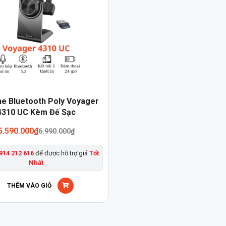
he Bluetooth Poly Voyager
4310 UC Kèm Đế Sạc
5.590.000
₫
6.990.000
₫
914 212 616
để được hỗ trợ giá
Tốt
Nhất
THÊM VÀO GIỎ