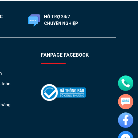
ỐC
HỖ TRỢ 24/7
CHUYÊN NGHIỆP
FANPAGE FACEBOOK
h
h toán
ả hàng