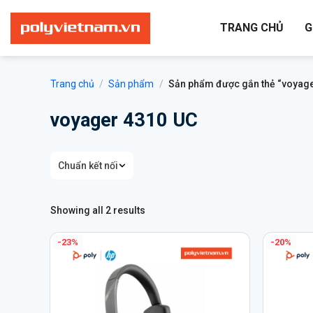
Bỏ
qua
TRANG CHỦ
G
nội
dung
Trang chủ
/
Sản phẩm
/
Sản phẩm được gắn thẻ “voyage
voyager 4310 UC
Chuẩn kết nối
Showing all 2 results
-23%
-20%