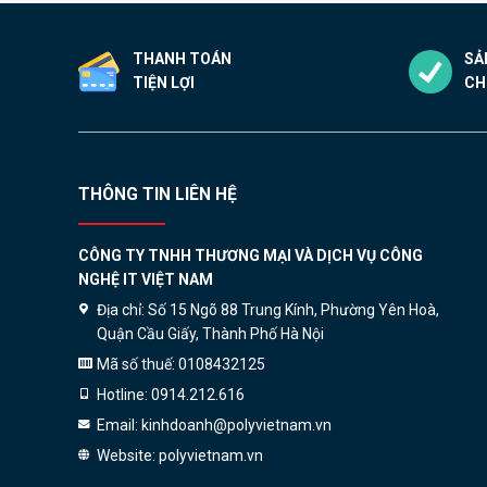
thể
thể
được
được
THANH TOÁN
SẢ
chọn
chọn
TIỆN LỢI
CH
trên
trên
trang
trang
sản
sản
phẩm
phẩm
THÔNG TIN LIÊN HỆ
CÔNG TY TNHH THƯƠNG MẠI VÀ DỊCH VỤ CÔNG
NGHỆ IT VIỆT NAM
Địa chỉ:
Số 15 Ngõ 88 Trung Kính, Phường Yên Hoà,
Quận Cầu Giấy, Thành Phố Hà Nội
Mã số thuế:
0108432125
Hotline:
0914.212.616
Email:
kinhdoanh@polyvietnam.vn
Website:
polyvietnam.vn