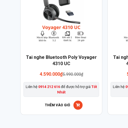
Sản
Sản
Tai nghe Bluetooth Poly Voyager
Tai ng
phẩm
phẩm
4310 UC
này
này
4.590.000
₫
5.990.000
₫
có
có
nhiều
nhiều
Liên hệ
0914 212 616
để được hỗ trợ giá
Tốt
Liên hệ
0
biến
biến
Nhất
thể.
thể.
Các
Các
THÊM VÀO GIỎ
tùy
tùy
chọn
chọn
có
có