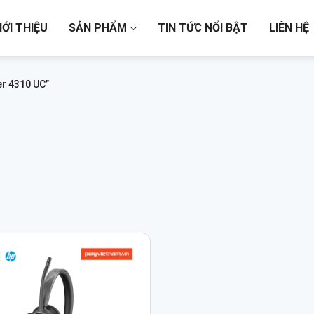
IỚI THIỆU
SẢN PHẨM
TIN TỨC NỔI BẬT
LIÊN HỆ
r 4310 UC”