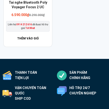
Sản
Tai nghe Bluetooth Poly
phẩm
Voyager Focus 2 UC
này
6.590.000
₫
8.290.000
₫
có
Liên hệ
0914 212 616
để được hỗ trợ
nhiều
giá
Tốt Nhất
biến
thể.
THÊM VÀO GIỎ
Các
tùy
chọn
có
thể
THANH TOÁN
SẢN PHẨM
được
TIỆN LỢI
CHÍNH HÃNG
chọn
trên
VẬN CHUYỂN TOÀN
HỖ TRỢ 24/7
trang
QUỐC
CHUYÊN NGHIỆP
sản
SHIP COD
phẩm