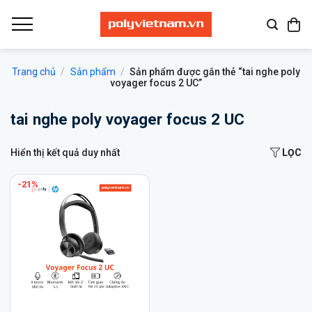
Bỏ
qua
nội
dung
Trang chủ
/
Sản phẩm
/
Sản phẩm được gắn thẻ “tai nghe poly
voyager focus 2 UC”
tai nghe poly voyager focus 2 UC
Hiển thị kết quả duy nhất
LỌC
-21%