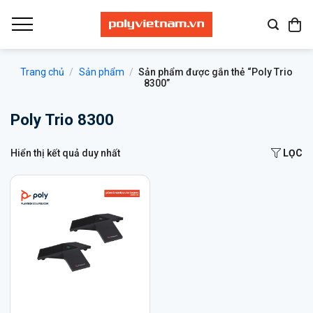
Bỏ
qua
nội
dung
Trang chủ
/
Sản phẩm
/
Sản phẩm được gắn thẻ “Poly Trio
8300”
Poly Trio 8300
Hiển thị kết quả duy nhất
LỌC