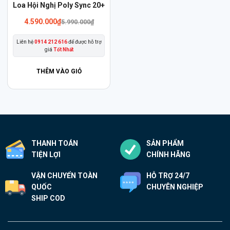
Sản
Loa Hội Nghị Poly Sync 20+
phẩm
4.590.000
₫
5.990.000
₫
này
có
Liên hệ
0914 212 616
để được hỗ trợ
giá
Tốt Nhất
nhiều
biến
THÊM VÀO GIỎ
thể.
Các
tùy
chọn
có
THANH TOÁN
SẢN PHẨM
thể
TIỆN LỢI
CHÍNH HÃNG
được
chọn
VẬN CHUYỂN TOÀN
HỖ TRỢ 24/7
trên
QUỐC
CHUYÊN NGHIỆP
trang
SHIP COD
sản
phẩm