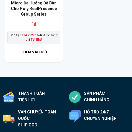
Micro Đa Hướng Để Bàn
Cho Poly RealPresence
Group Series
1
₫
Liên hệ
0914 212 616
để được hỗ trợ
giá
Tốt Nhất
THÊM VÀO GIỎ
THANH TOÁN
SẢN PHẨM
TIỆN LỢI
CHÍNH HÃNG
VẬN CHUYỂN TOÀN
HỖ TRỢ 24/7
QUỐC
CHUYÊN NGHIỆP
SHIP COD