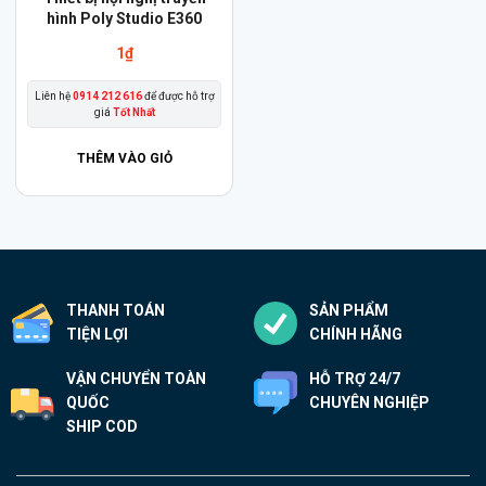
hình Poly Studio E360
1
₫
Liên hệ
0914 212 616
để được hỗ trợ
giá
Tốt Nhất
THÊM VÀO GIỎ
THANH TOÁN
SẢN PHẨM
TIỆN LỢI
CHÍNH HÃNG
VẬN CHUYỂN TOÀN
HỖ TRỢ 24/7
QUỐC
CHUYÊN NGHIỆP
SHIP COD