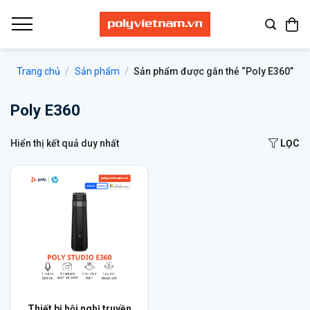
Bỏ
qua
nội
dung
Trang chủ
/
Sản phẩm
/
Sản phẩm được gắn thẻ “Poly E360”
Poly E360
Hiển thị kết quả duy nhất
LỌC
Thiết bị hội nghị truyền