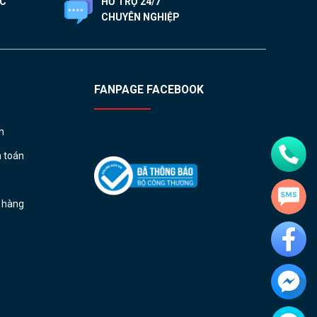
ỐC
HỖ TRỢ 24/7
CHUYÊN NGHIỆP
FANPAGE FACEBOOK
h
h toán
ả hàng