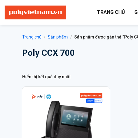
Bỏ
qua
TRANG CHỦ
G
nội
dung
Trang chủ
/
Sản phẩm
/
Sản phẩm được gắn thẻ “Poly C
Poly CCX 700
Hiển thị kết quả duy nhất