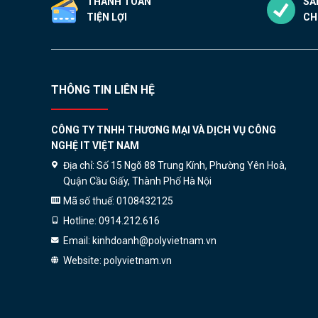
THANH TOÁN
SẢ
TIỆN LỢI
CH
THÔNG TIN LIÊN HỆ
CÔNG TY TNHH THƯƠNG MẠI VÀ DỊCH VỤ CÔNG
NGHỆ IT VIỆT NAM
Địa chỉ:
Số 15 Ngõ 88 Trung Kính, Phường Yên Hoà,
Quận Cầu Giấy, Thành Phố Hà Nội
Mã số thuế:
0108432125
Hotline:
0914.212.616
Email:
kinhdoanh@polyvietnam.vn
Website:
polyvietnam.vn