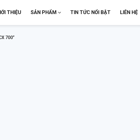
IỚI THIỆU
SẢN PHẨM
TIN TỨC NỔI BẬT
LIÊN HỆ
CX 700”